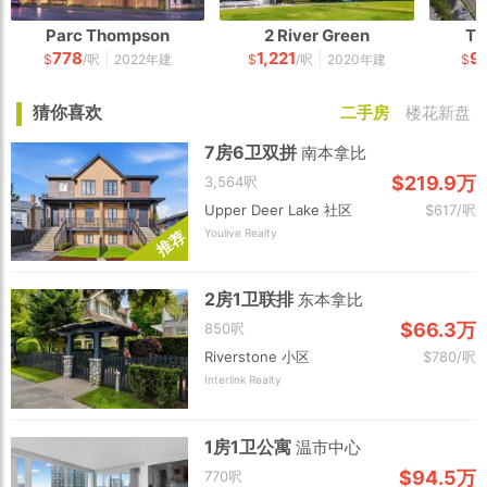
Parc Thompson
2 River Green
Th
778
1,221
9
|
|
$
/呎
2022年建
$
/呎
2020年建
$
猜你喜欢
二手房
楼花新盘
7房6卫双拼
南本拿比
$219.9万
3,564呎
Upper Deer Lake 社区
$617/呎
Youlive Realty
荐
推
2房1卫联排
东本拿比
$66.3万
850呎
Riverstone 小区
$780/呎
Interlink Realty
1房1卫公寓
温市中心
$94.5万
770呎