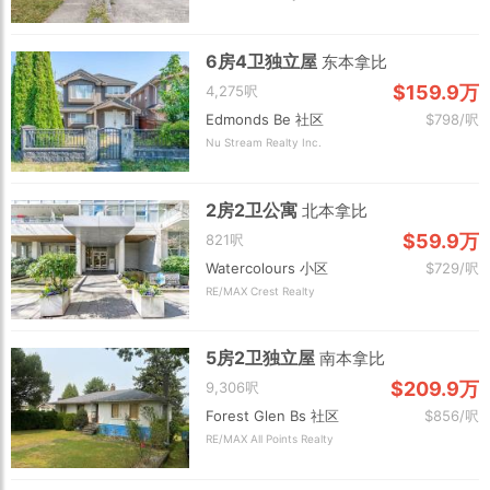
6房4卫独立屋
东本拿比
$159.9万
4,275呎
Edmonds Be 社区
$798/呎
Nu Stream Realty Inc.
2房2卫公寓
北本拿比
$59.9万
821呎
Watercolours 小区
$729/呎
RE/MAX Crest Realty
5房2卫独立屋
南本拿比
$209.9万
9,306呎
Forest Glen Bs 社区
$856/呎
RE/MAX All Points Realty