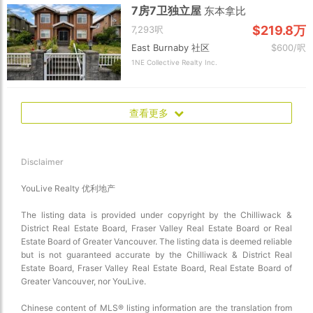
7房7卫独立屋
东本拿比
$219.8万
7,293呎
East Burnaby 社区
$600/呎
1NE Collective Realty Inc.
查看更多
Disclaimer
YouLive Realty 优利地产
The listing data is provided under copyright by the Chilliwack &
District Real Estate Board, Fraser Valley Real Estate Board or Real
Estate Board of Greater Vancouver. The listing data is deemed reliable
but is not guaranteed accurate by the Chilliwack & District Real
Estate Board, Fraser Valley Real Estate Board, Real Estate Board of
Greater Vancouver, nor YouLive.
Chinese content of MLS® listing information are the translation from