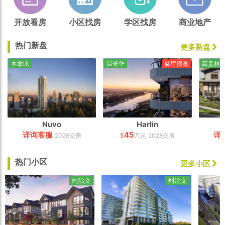
开放看房
小区找房
学区找房
商业地产
热门新盘
更多新盘
本拿比
温哥华
展厅预览
高贵林
Nuvo
Harlin
详询客服
45
详
2026交房
$
万起
2028交房
热门小区
更多小区
列治文
列治文