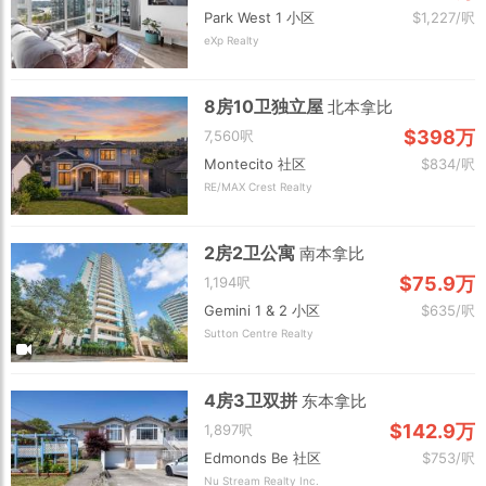
Park West 1 小区
$1,227/呎
eXp Realty
8房10卫独立屋
北本拿比
$398万
7,560呎
Montecito 社区
$834/呎
RE/MAX Crest Realty
2房2卫公寓
南本拿比
$75.9万
1,194呎
Gemini 1 & 2 小区
$635/呎
Sutton Centre Realty
4房3卫双拼
东本拿比
$142.9万
1,897呎
Edmonds Be 社区
$753/呎
Nu Stream Realty Inc.