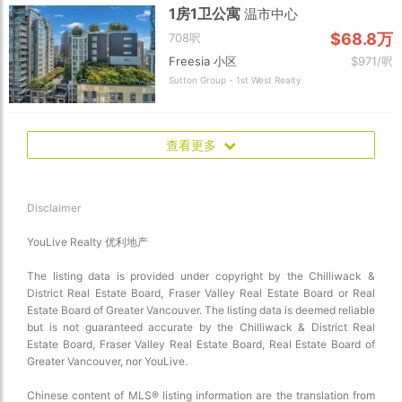
1房1卫公寓
温市中心
$68.8万
708呎
Freesia 小区
$971/呎
Sutton Group - 1st West Realty
查看更多
Disclaimer
YouLive Realty 优利地产
The listing data is provided under copyright by the Chilliwack &
District Real Estate Board, Fraser Valley Real Estate Board or Real
Estate Board of Greater Vancouver. The listing data is deemed reliable
but is not guaranteed accurate by the Chilliwack & District Real
Estate Board, Fraser Valley Real Estate Board, Real Estate Board of
Greater Vancouver, nor YouLive.
Chinese content of MLS® listing information are the translation from