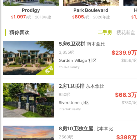
Prodigy
Park Boulevard
Ho
1,097
805
1,
|
|
$
/呎
2018年建
$
/呎
2020年建
$
猜你喜欢
二手房
楼花新盘
5房6卫双拼
南本拿比
$239.9万
3,655呎
Garden Village 社区
$656/呎
Youlive Realty
荐
推
2房1卫联排
东本拿比
$66.3万
850呎
Riverstone 小区
$780/呎
Interlink Realty
8房10卫独立屋
北本拿比
$398万
7,560呎