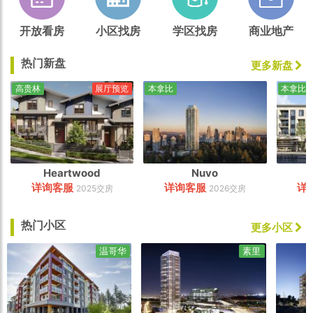
开放看房
小区找房
学区找房
商业地产
热门新盘
更多新盘
高贵林
展厅预览
本拿比
本拿比
Heartwood
Nuvo
详询客服
详询客服
详
2025交房
2026交房
热门小区
更多小区
温哥华
素里