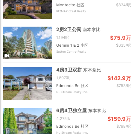
Montecito 社区
$834/呎
RE/MAX Crest Realty
2房2卫公寓
南本拿比
$75.9万
1,194呎
Gemini 1 & 2 小区
$635/呎
Sutton Centre Realty
4房3卫双拼
东本拿比
$142.9万
1,897呎
Edmonds Be 社区
$753/呎
Nu Stream Realty Inc.
6房4卫独立屋
东本拿比
$159.9万
4,275呎
Edmonds Be 社区
$798/呎
Nu Stream Realty Inc.