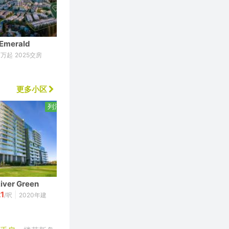
Emerald
Nuvo
5
详询客服
万起
2025交房
2026交房
更多小区
列治文
素里
River Green
One Central
F
21
754
|
|
/呎
2020年建
$
/呎
2022年建