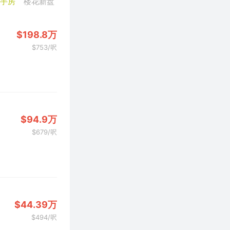
二手房
楼花新盘
$198.8万
$753/呎
$94.9万
$679/呎
$44.39万
$494/呎