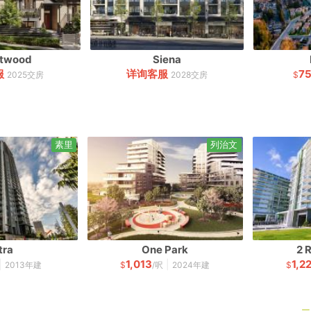
rtwood
Siena
服
详询客服
7
2025交房
2028交房
$
素里
列治文
tra
One Park
2 
1,013
1,2
|
|
2013年建
$
/呎
2024年建
$