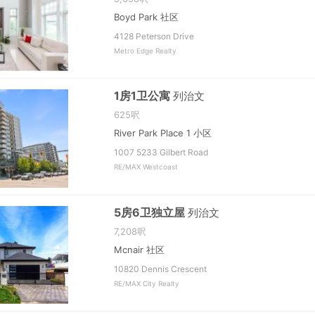
Boyd Park 社区
4128 Peterson Drive
Metro Edge Realty
1房1卫公寓
列治文
625呎
River Park Place 1 小区
1007 5233 Gilbert Road
RE/MAX Westcoast
5房6卫独立屋
列治文
7,208呎
Mcnair 社区
10820 Dennis Crescent
RE/MAX City Realty