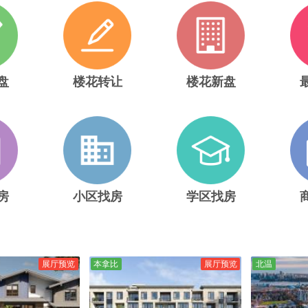
盘
楼花转让
楼花新盘
房
小区找房
学区找房
展厅预览
本拿比
展厅预览
北温