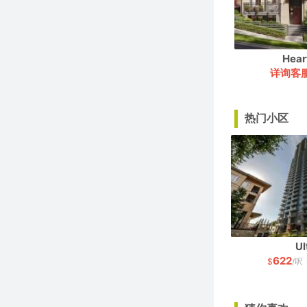
Hea
详询客
热门小区
Ul
622
$
/呎