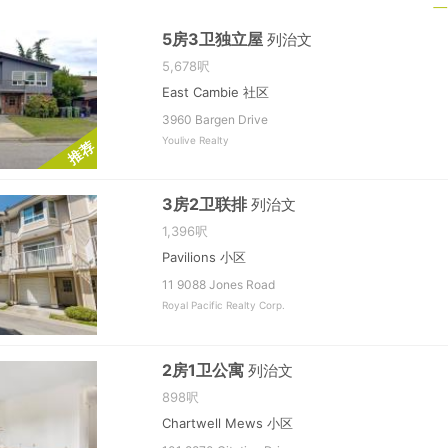
5房3卫独立屋
列治文
5,678呎
East Cambie 社区
3960 Bargen Drive
Youlive Realty
荐
推
3房2卫联排
列治文
1,396呎
Pavilions 小区
11 9088 Jones Road
Royal Pacific Realty Corp.
2房1卫公寓
列治文
898呎
Chartwell Mews 小区