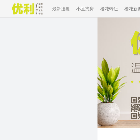
最新挂盘
小区找房
楼花转让
楼花新