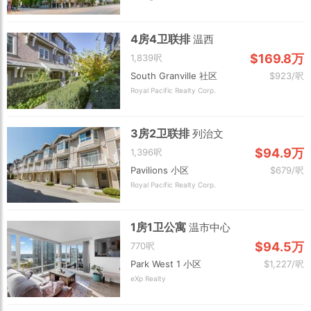
4房4卫联排
温西
$169.8万
1,839呎
South Granville 社区
$923/呎
Royal Pacific Realty Corp.
3房2卫联排
列治文
$94.9万
1,396呎
Pavilions 小区
$679/呎
Royal Pacific Realty Corp.
1房1卫公寓
温市中心
$94.5万
770呎
Park West 1 小区
$1,227/呎
eXp Realty