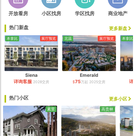
开放看房
小区找房
学区找房
商业地产
热门新盘
更多新盘
本拿比
展厅预览
北温
展厅预览
本拿比
Siena
Emerald
详询客服
75
详
2028交房
$
万起
2025交房
热门小区
更多小区
素里
高贵林