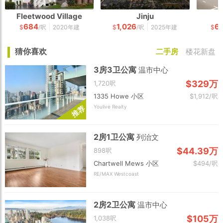
Fleetwood Village
Jinju
684
1,026
6
|
|
$
/呎
2020年建
$
/呎
2025年建
$
猜你喜欢
二手房
楼花新盘
3房3卫公寓
温市中心
$329万
1,720呎
1335 Howe 小区
$1,912/呎
Youlive Realty
荐
推
2房1卫公寓
列治文
$44.39万
898呎
Chartwell Mews 小区
$494/呎
RE/MAX Westcoast
2房2卫公寓
温市中心
$105万
1,038呎