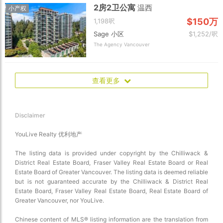
2房2卫公寓
温西
小产权
$150万
1,198呎
Sage 小区
$1,252/呎
The Agency Vancouver
查看更多
Disclaimer
YouLive Realty 优利地产
The listing data is provided under copyright by the Chilliwack &
District Real Estate Board, Fraser Valley Real Estate Board or Real
Estate Board of Greater Vancouver. The listing data is deemed reliable
but is not guaranteed accurate by the Chilliwack & District Real
Estate Board, Fraser Valley Real Estate Board, Real Estate Board of
Greater Vancouver, nor YouLive.
Chinese content of MLS® listing information are the translation from