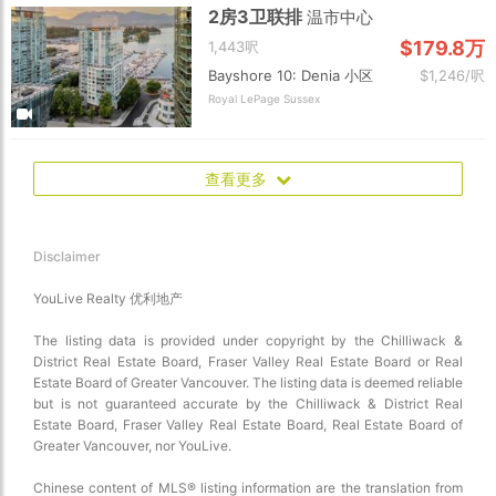
2房3卫联排
温市中心
$179.8万
1,443呎
Bayshore 10: Denia 小区
$1,246/呎
Royal LePage Sussex
查看更多
Disclaimer
YouLive Realty 优利地产
The listing data is provided under copyright by the Chilliwack &
District Real Estate Board, Fraser Valley Real Estate Board or Real
Estate Board of Greater Vancouver. The listing data is deemed reliable
but is not guaranteed accurate by the Chilliwack & District Real
Estate Board, Fraser Valley Real Estate Board, Real Estate Board of
Greater Vancouver, nor YouLive.
Chinese content of MLS® listing information are the translation from