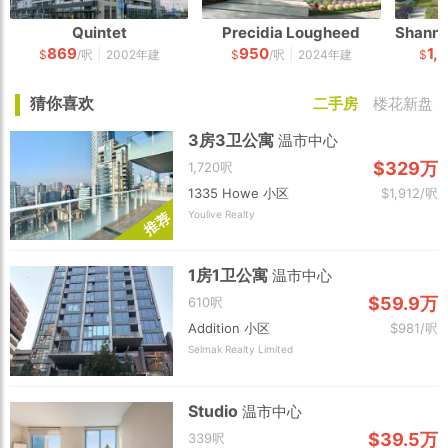
Quintet
Precidia Lougheed
869
950
1,
|
|
$
/呎
2002年建
$
/呎
2024年建
$
猜你喜欢
二手房
楼花新盘
3房3卫公寓
温市中心
$329万
1,720呎
1335 Howe 小区
$1,912/呎
Youlive Realty
荐
推
1房1卫公寓
温市中心
$59.9万
610呎
Addition 小区
$981/呎
Selmak Realty Limited
Studio
温市中心
$39.5万
339呎