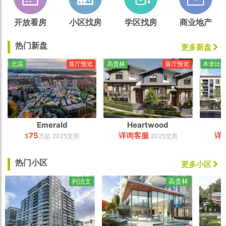
开放看房
小区找房
学区找房
商业地产
热门新盘
更多新盘
北温
展厅预览
高贵林
展厅预览
本拿比
Emerald
Heartwood
75
详询客服
详
$
万起
2025交房
2025交房
热门小区
更多小区
列治文
高贵林