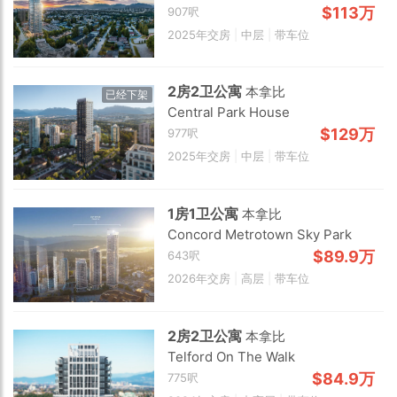
$113万
907呎
2025年交房
|
中层
|
带车位
2房2卫公寓
本拿比
已经下架
Central Park House
$129万
977呎
Choose view
2025年交房
|
中层
|
带车位
Map view
Satellite
1房1卫公寓
本拿比
Traffic conditions
Concord Metrotown Sky Park
Show traffic incidents
$89.9万
643呎
2026年交房
|
高层
|
带车位
2房2卫公寓
本拿比
Telford On The Walk
$84.9万
775呎