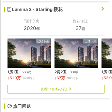
该楼花为1房1卫+书房户型，位于中层南向，室内面积632
Lumina 2 - Starling 楼花
呎，带中央空调、车位和储物间。项目预计2020年底交
房，叫价$64.99万
预计交房
楼花转让
2020
37
年
套
已经下架
已经下架
1房1卫
|
2房2卫
|
1房1
566呎
831呎
51.9万
67万
52.
$
$916/呎
$
$806/呎
$
查看37套楼花转让
热门问题