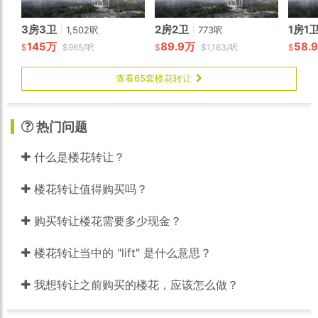
3房3卫
|
2房2卫
|
1房1
1,502呎
773呎
145万
89.9万
58.
$
$965/呎
$
$1,163/呎
$
查看65套楼花转让
热门问题
什么是楼花转让？
楼花转让值得购买吗？
购买转让楼花需要多少现金？
楼花转让当中的 "lift" 是什么意思？
我想转让之前购买的楼花，应该怎么做？