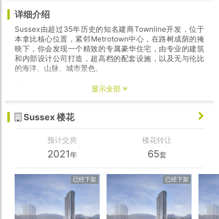
详细介绍
Sussex由超过35年历史的知名建商Townline开发，位于
本拿比核心位置，紧邻Metrotown中心，在路树成荫的掩
映下，你会发现一个精致的专属豪华住宅，由专业的建筑
和内部设计公司打造，超高档的配套设施，以及无与伦比
的海洋、山脉、城市景色。
该楼花为1房1卫高层南向户型，室内面积489呎，179呎大
显示全部
露台，带储物间。项目预计2021年中交房，叫价$59.9万
Sussex 楼花
预计交房
楼花转让
2021
65
年
套
已经下架
已经下架