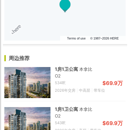
Terms of use
© 1987–2026 HERE
周边推荐
1房1卫公寓
本拿比
O2
$69.9万
534呎
2026年交房
|
中高层
|
带车位
1房1卫公寓
本拿比
O2
$69.9万
543呎