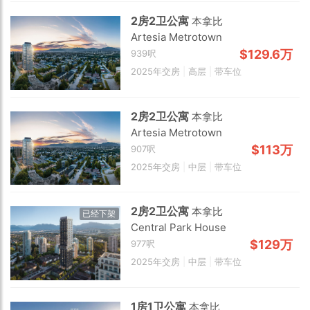
2房2卫公寓
本拿比
Artesia Metrotown
$129.6万
939呎
2025年交房
|
高层
|
带车位
2房2卫公寓
本拿比
Artesia Metrotown
$113万
907呎
2025年交房
|
中层
|
带车位
2房2卫公寓
本拿比
已经下架
Central Park House
$129万
977呎
Choose view
2025年交房
|
中层
|
带车位
Map view
Satellite
1房1卫公寓
本拿比