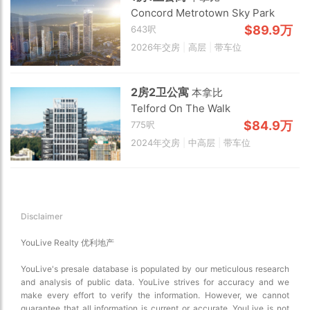
Traffic conditions
Concord Metrotown Sky Park
Show traffic incidents
$89.9万
643呎
2026年交房
|
高层
|
带车位
2房2卫公寓
本拿比
Telford On The Walk
$84.9万
775呎
2024年交房
|
中高层
|
带车位
Disclaimer
YouLive Realty 优利地产
YouLive's presale database is populated by our meticulous research
and analysis of public data. YouLive strives for accuracy and we
make every effort to verify the information. However, we cannot
guarantee that all information is current or accurate. YouLive is not