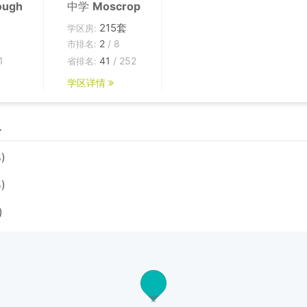
ough
中学
Moscrop
215套
学区房:
2
/ 8
市排名:
1
41
/ 252
省排名:
学区详情
边
)
)
)