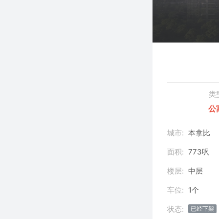
类
公
城市:
本拿比
面积:
773呎
楼层:
中层
车位:
1个
状态:
已经下架