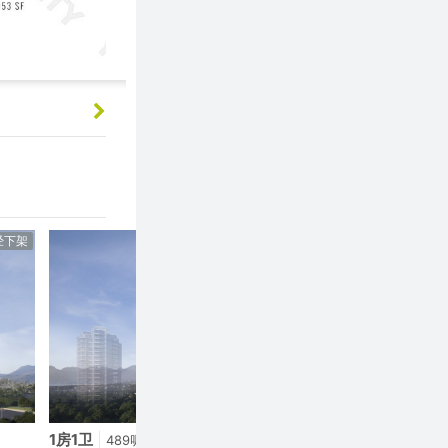
经下架
已经下架
1房1卫
|
2房2卫
|
489呎
958