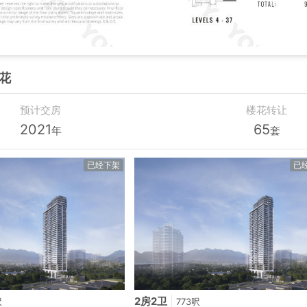
楼花
预计交房
楼花转让
2021
65
年
套
已经下架
已
2房2卫
|
呎
773呎