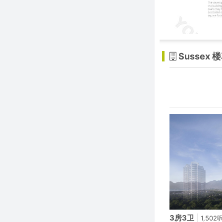
Sussex 
3房3卫
|
1,502