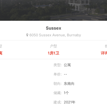
Sussex
6050 Sussex Avenue,
Burnaby
型
户型
寓
1房1卫
详
类型:
公寓
单价:
--
朝向:
东南向
储藏:
1个
建成:
2021年