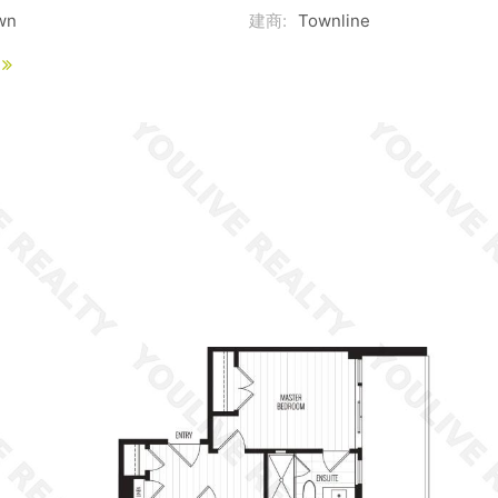
wn
建商:
Townline
x