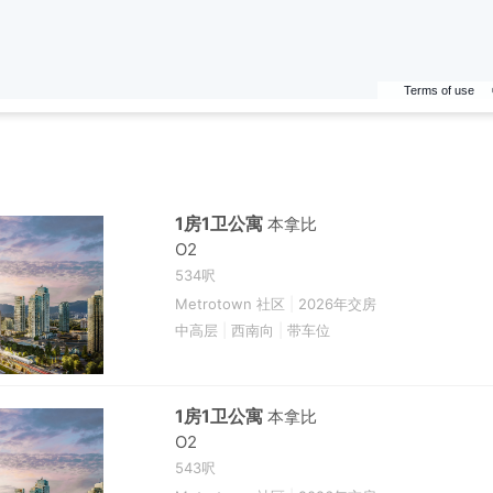
Terms of use
1房1卫公寓
本拿比
O2
534呎
Metrotown 社区
|
2026年交房
中高层
|
西南向
|
带车位
1房1卫公寓
本拿比
O2
543呎