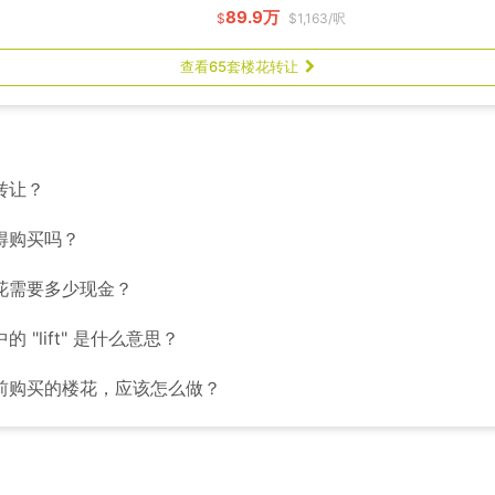
89.9万
$
$1,163/呎
查看65套楼花转让
转让？
得购买吗？
花需要多少现金？
 "lift" 是什么意思？
前购买的楼花，应该怎么做？