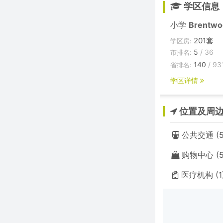
学区信息
小学
Brentwo
201套
学区房:
5
/ 36
市排名:
140
/ 93
省排名:
学区详情
位置及周
公共交通 (5
购物中心 (5
医疗机构 (1