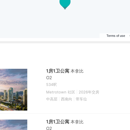
Terms of use
1房1卫公寓
本拿比
O2
534呎
Metrotown 社区
|
2026年交房
中高层
|
西南向
|
带车位
1房1卫公寓
本拿比
O2