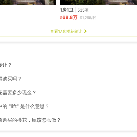
1房1卫
|
535呎
68.8万
$
$1,285/呎
查看17套楼花转让
转让？
得购买吗？
花需要多少现金？
 "lift" 是什么意思？
前购买的楼花，应该怎么做？