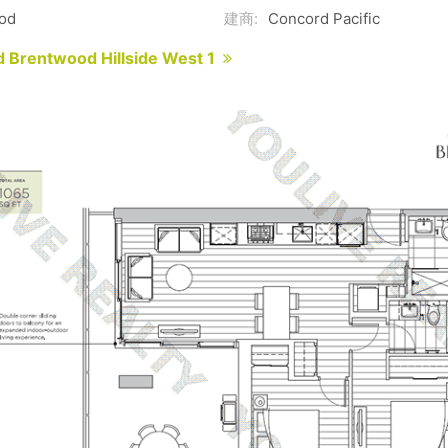
od
建商:
Concord Pacific
 Brentwood Hillside West 1