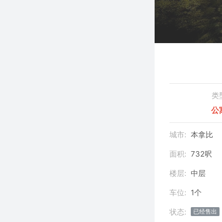
类
公
城市:
本拿比
面积:
732呎
楼层:
中层
车位:
1个
状态:
已经售出