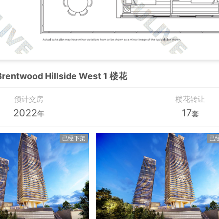
rentwood Hillside West 1 楼花
预计交房
楼花转让
2022
17
年
套
已经下架
已