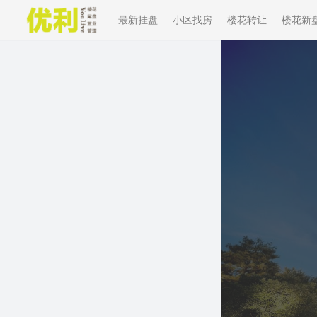
最新挂盘
小区找房
楼花转让
楼花新