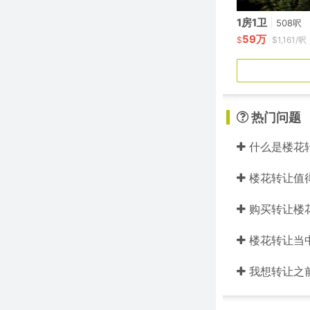
1房1卫
|
508呎
59万
$
$1,161/呎
热门问题
什么是楼花
楼花转让值
购买转让楼
楼花转让当中的
我想转让之