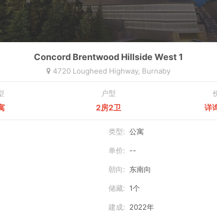
Concord Brentwood Hillside West 1
4720 Lougheed Highway,
Burnaby
型
户型
寓
2房2卫
详
类型:
公寓
单价:
--
朝向:
东南向
储藏:
1个
建成:
2022年