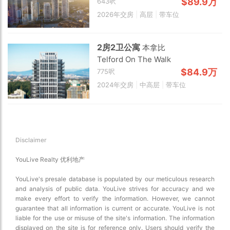
$89.9万
643呎
2026年交房
|
高层
|
带车位
2房2卫公寓
本拿比
Telford On The Walk
$84.9万
775呎
2024年交房
|
中高层
|
带车位
Disclaimer
YouLive Realty 优利地产
YouLive's presale database is populated by our meticulous research
and analysis of public data. YouLive strives for accuracy and we
make every effort to verify the information. However, we cannot
guarantee that all information is current or accurate. YouLive is not
liable for the use or misuse of the site's information. The information
displayed on the site is for reference only. Users should verify the