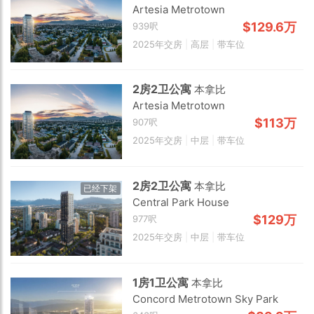
Artesia Metrotown
$129.6万
939呎
2025年交房
|
高层
|
带车位
2房2卫公寓
本拿比
Artesia Metrotown
$113万
907呎
2025年交房
|
中层
|
带车位
2房2卫公寓
本拿比
已经下架
Central Park House
$129万
977呎
Choose view
2025年交房
|
中层
|
带车位
Map view
Satellite
1房1卫公寓
本拿比
Traffic conditions
Concord Metrotown Sky Park
Show traffic incidents