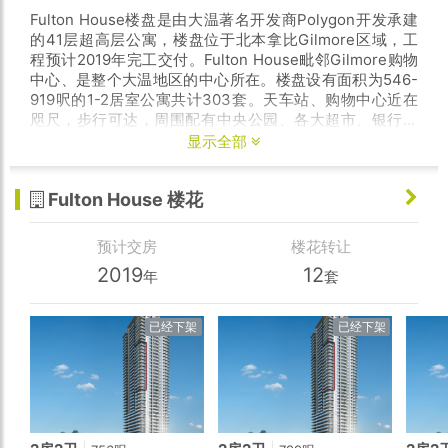
Fulton House楼盘是由大温著名开发商Polygon开发承建
的41层超高层公寓，楼盘位于北本拿比Gilmore区域，工
程预计2019年完工交付。Fulton House毗邻Gilmore购物
中心、是整个大温地区的中心所在。楼盘设有面积为546-
919呎的1-2居室公寓共计303套。天车站、购物中心近在
咫尺，步行可达，周围配有中央公园、各大超市、银行、
医疗机构及健身娱乐场所等生活配套设施，搭乘天车前往
显示全部
温哥华市中心仅15分钟，生活、交通极其舒适便利。
Fulton House 楼花
该楼花位于高楼层2房2卫户型，正南朝向，室内面积821
呎。预计2020春夏交付，叫价$68.5万
预计交房
楼花转让
2019
12
年
套
已经下架
已经下架