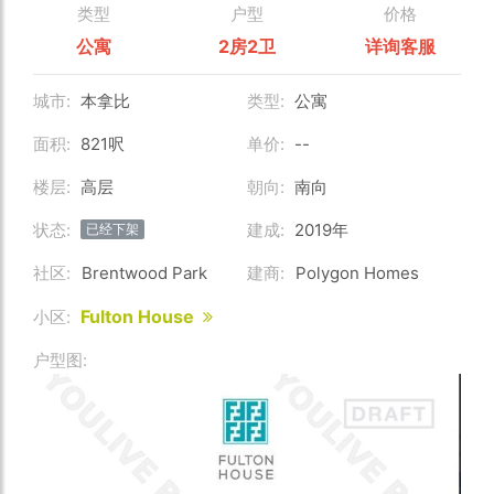
类型
户型
价格
公寓
2房2卫
详询客服
城市:
本拿比
类型:
公寓
面积:
821呎
单价:
--
楼层:
高层
朝向:
南向
状态:
建成:
2019年
已经下架
社区:
Brentwood Park
建商:
Polygon Homes
Fulton House
小区:
户型图: