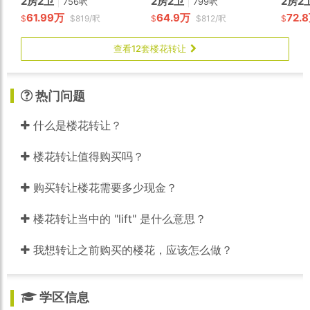
2房2卫
|
2房2卫
|
2房2
756呎
799呎
61.99万
64.9万
72.
$
$819/呎
$
$812/呎
$
查看12套楼花转让
热门问题
什么是楼花转让？
楼花转让值得购买吗？
购买转让楼花需要多少现金？
楼花转让当中的 "lift" 是什么意思？
我想转让之前购买的楼花，应该怎么做？
学区信息