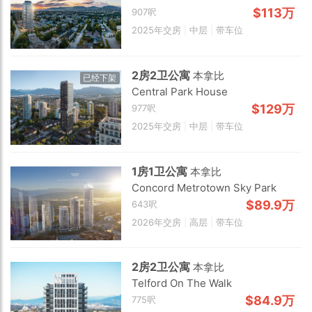
$113万
907呎
2025年交房
|
中层
|
带车位
2房2卫公寓
本拿比
已经下架
Central Park House
$129万
977呎
Choose view
2025年交房
|
中层
|
带车位
Map view
Satellite
1房1卫公寓
本拿比
Traffic conditions
Concord Metrotown Sky Park
Show traffic incidents
$89.9万
643呎
2026年交房
|
高层
|
带车位
2房2卫公寓
本拿比
Telford On The Walk
$84.9万
775呎