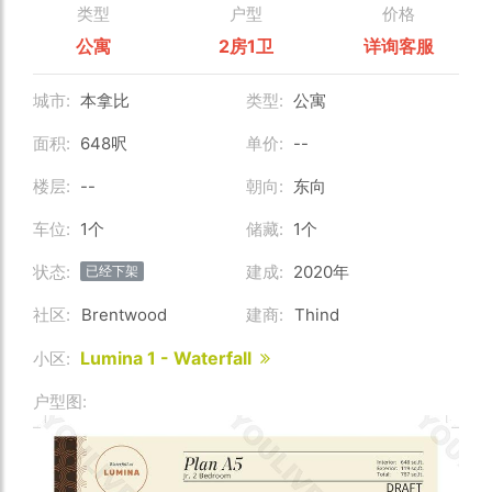
类型
户型
价格
公寓
2房1卫
详询客服
城市:
本拿比
类型:
公寓
面积:
648呎
单价:
--
楼层:
--
朝向:
东向
车位:
1个
储藏:
1个
状态:
建成:
2020年
已经下架
社区:
Brentwood
建商:
Thind
Lumina 1 - Waterfall
小区:
户型图: