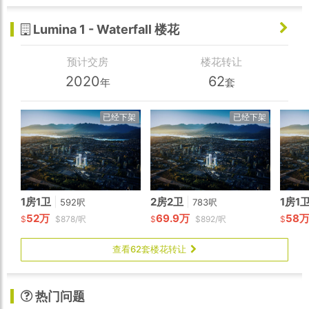
该楼花为2房1卫东向户型，室内648呎，带一个停车位和
Lumina 1 - Waterfall 楼花
一个储藏间。预计2020年底交房，叫价$61.8万
预计交房
楼花转让
2020
62
年
套
已经下架
已经下架
1房1卫
|
2房2卫
|
1房1
592呎
783呎
52万
69.9万
58
$
$878/呎
$
$892/呎
$
查看62套楼花转让
热门问题