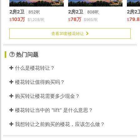
2房2卫
|
2房2卫
|
2房2
852呎
808呎
103万
78万
79.
$
$1,208/呎
$
$965/呎
$
查看31套楼花转让
热门问题
什么是楼花转让？
楼花转让值得购买吗？
购买转让楼花需要多少现金？
楼花转让当中的 "lift" 是什么意思？
我想转让之前购买的楼花，应该怎么做？