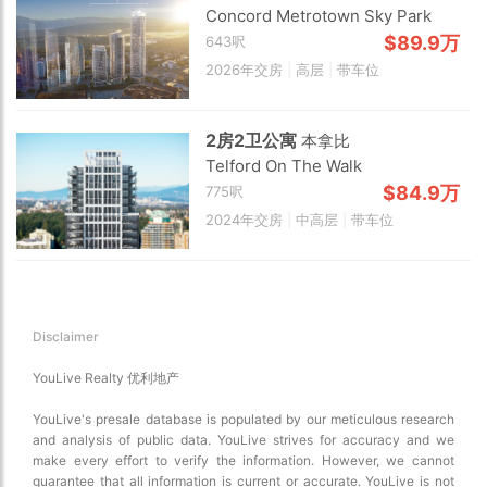
Concord Metrotown Sky Park
Show traffic incidents
$89.9万
643呎
2026年交房
|
高层
|
带车位
2房2卫公寓
本拿比
Telford On The Walk
$84.9万
775呎
2024年交房
|
中高层
|
带车位
Disclaimer
YouLive Realty 优利地产
YouLive's presale database is populated by our meticulous research
and analysis of public data. YouLive strives for accuracy and we
make every effort to verify the information. However, we cannot
guarantee that all information is current or accurate. YouLive is not