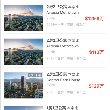
2房2卫公寓
本拿比
Artesia Metrotown
$129.6万
939呎
2025年交房
|
高层
|
带车位
2房2卫公寓
本拿比
Artesia Metrotown
$113万
907呎
2025年交房
|
中层
|
带车位
2房2卫公寓
本拿比
已经下架
Central Park House
$129万
977呎
Choose view
2025年交房
|
中层
|
带车位
Map view
Satellite
1房1卫公寓
本拿比
Traffic conditions