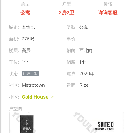
类型
户型
价格
公寓
2房2卫
详询客服
城市:
本拿比
类型:
公寓
面积:
775呎
单价:
--
楼层:
高层
朝向:
西北向
车位:
1个
储藏:
1个
状态:
建成:
2020年
已经下架
社区:
Metrotown
建商:
Rize
Gold House
小区:
户型图: