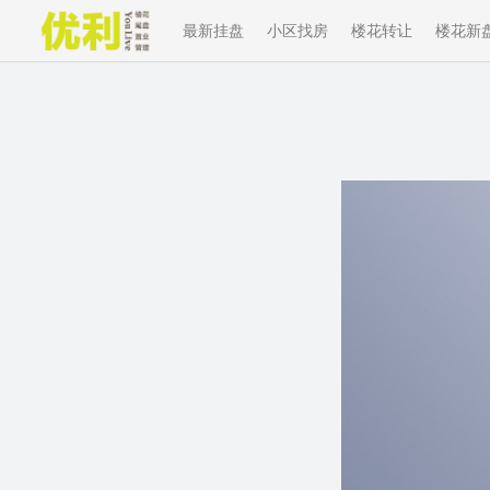
最新挂盘
小区找房
楼花转让
楼花新