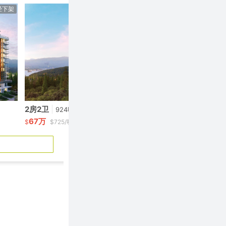
经下架
已经下架
2房2卫
|
2房2卫
|
924呎
860
67万
58.9万
$
$725/呎
$
$684