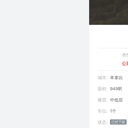
类
公
城市:
本拿比
面积:
949呎
楼层:
中低层
车位:
1个
状态:
已经下架