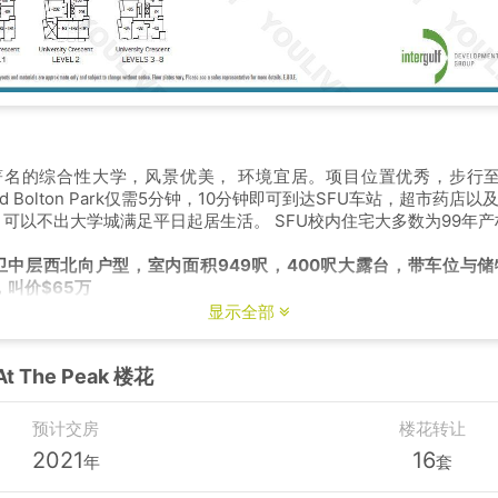
名的综合性大学，风景优美， 环境宜居。项目位置优秀，步行至SFU 
chard Bolton Park仅需5分钟，10分钟即可到达SFU车站，超市药
， 可以不出大学城满足平日起居生活。 SFU校内住宅大多数为99年
卫中层西北向户型，室内面积949呎，400呎大露台，带车位与
，叫价$65万
显示全部
At The Peak 楼花
预计交房
楼花转让
2021
16
年
套