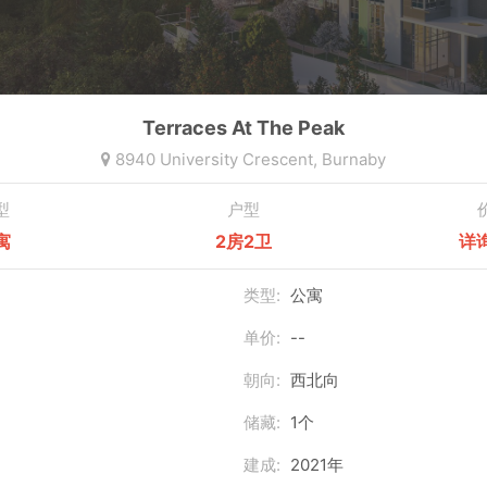
Terraces At The Peak
8940 University Crescent,
Burnaby
型
户型
寓
2房2卫
详
类型:
公寓
单价:
--
朝向:
西北向
储藏:
1个
建成:
2021年