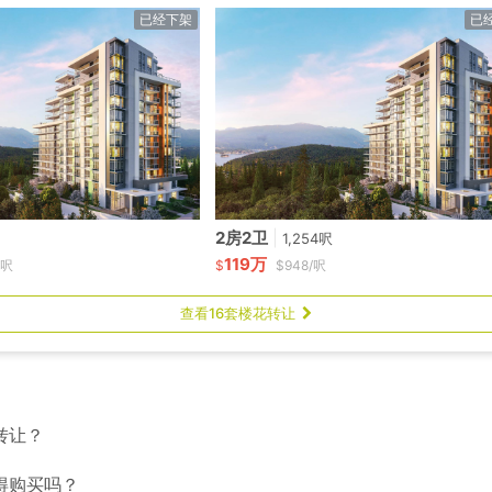
已经下架
已
2房2卫
|
1,254呎
119万
/呎
$
$948/呎
查看16套楼花转让
转让？
得购买吗？