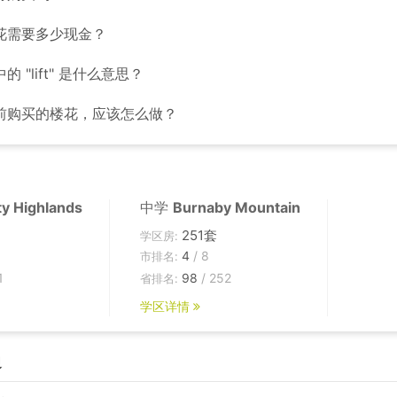
花需要多少现金？
 "lift" 是什么意思？
前购买的楼花，应该怎么做？
ty Highlands
中学
Burnaby Mountain
251套
学区房:
4
/ 8
市排名:
1
98
/ 252
省排名:
学区详情
边