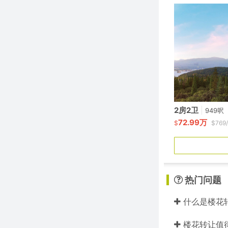
2房2卫
|
949呎
72.99万
$
$769
热门问题
什么是楼花
楼花转让值