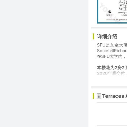
详细介绍
SFU是加拿大著
Societ和Ri
在SFU大学内
本楼花为2房2
2020年底交付
Terraces 