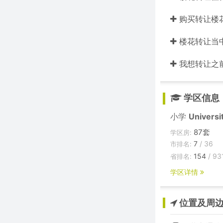
购买转让楼
楼花转让当中的
我想转让之
学区信息
小学
Universi
87套
学区房:
7
/ 36
市排名:
154
/ 93
省排名:
学区详情
位置及周