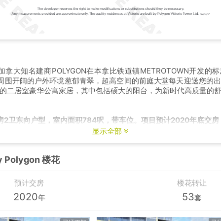
是由加拿大知名建商POLYGON在本拿比铁道镇METROTOWN开发
RIO周围开阔的户外环境葱郁青翠，超高空间的前庭大堂每天迎送您的
的二居室豪华公寓家居，其中包括硕大的阳台，为新时代高质量的
房2卫东向户型，室内面积784呎，带车位。项目预计2020年底交房
显示全部
By Polygon 楼花
预计交房
楼花转让
2020
53
年
套