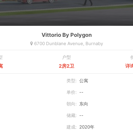
Vittorio By Polygon
6700 Dunblane Avenue,
Burnaby
型
户型
寓
2房2卫
详
类型:
公寓
单价:
--
朝向:
东向
储藏:
--
建成:
2020年