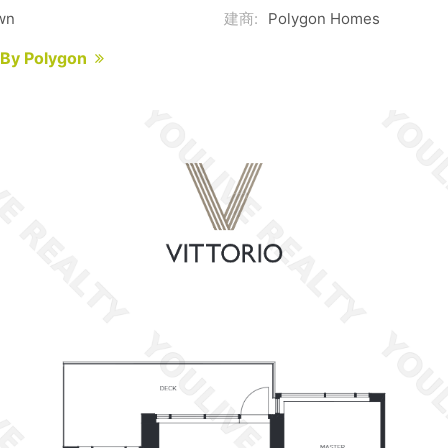
wn
建商:
Polygon Homes
o By Polygon