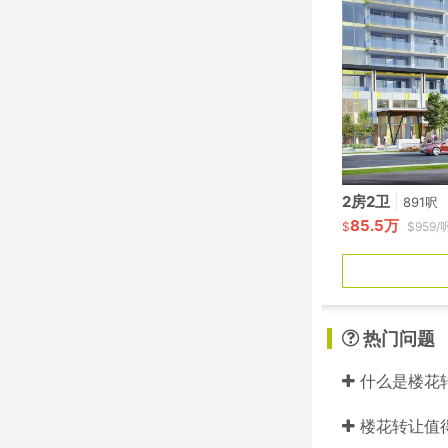
2房2卫
|
891呎
85.5万
$
$959/
热门问题
什么是楼花
楼花转让值