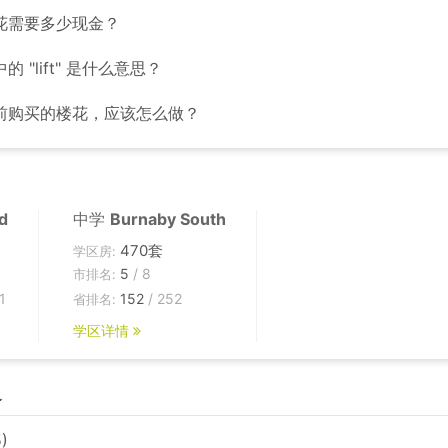
花需要多少现金？
 "lift" 是什么意思？
前购买的楼花，应该怎么做？
d
中学
Burnaby South
470套
学区房:
5
/ 8
市排名:
1
152
/ 252
省排名:
学区详情
边
)