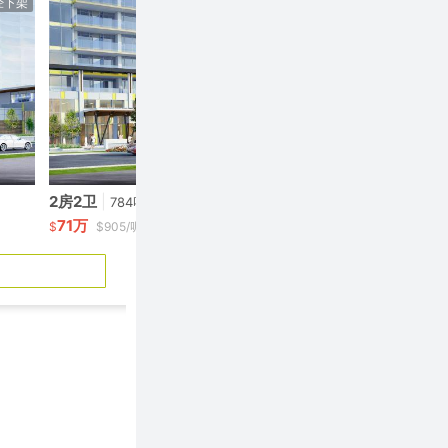
经下架
已经下架
2房2卫
|
2房2卫
|
784呎
814呎
71万
78.9万
$
$905/呎
$
$969