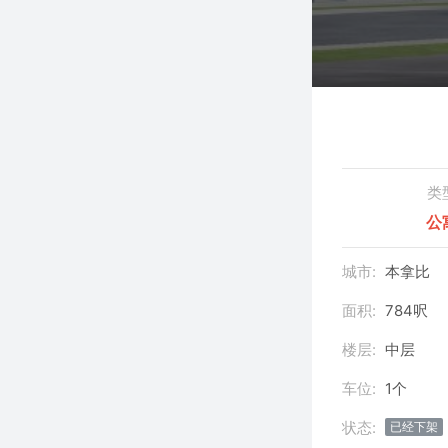
类
公
城市:
本拿比
面积:
784呎
楼层:
中层
车位:
1个
状态:
已经下架