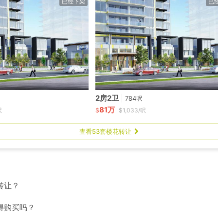
已经下架
已
2房2卫
|
784呎
81万
呎
$
$1,033/呎
查看53套楼花转让
转让？
得购买吗？