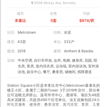
6098 Mckay Ave,
Burnaby
城市
在售
均价
本拿比
5套
$974/呎
社区:
Metrotown
结构:
水泥
楼层:
43层
单位:
332户
建成:
2018
建商:
Anthem & Beedie
设施:
中央空调, 自行车停放, 会所, 电梯, 健身房, 花园, 阳
光房, 客房, 套内洗衣房, 运动场, 室内游泳池, 室外游
泳池, 娱乐中心, 餐厅, 桑拿房, 储物间, 残障通道
Station Square小区是本拿比市中心Metrotown最著名的
楼王小区，隶属于二期的Tower 3于2018年交付，部分单
位可远眺北岸群山、温哥华市中心、鹿湖等。项目为48层
高水泥建筑，共提供490个住宅单位。业主设施包括24小
时礼宾服务、健身房、桑拿浴室、蒸汽浴室、客房、儿童