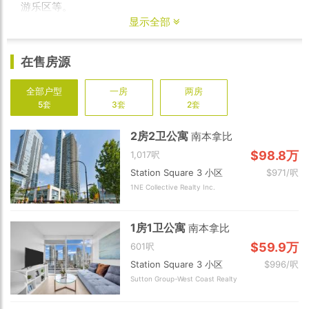
游乐区等。
显示全部
Station Square项目毗邻全加拿大最大型商场之一的
Metropolis商场，有着近400家品牌和店铺。与此同时，
在售房源
Metrotown餐馆林立、丽晶广场、本拿比图书馆、中央公
园等各项设施完备，公共交通尤其便利。同时加上周边的
丽晶商圈、车站广场商圈等，使得Metrotown成为都是大
全部户型
一房
两房
温地区最繁华的社区之一。这里也是大温地区重要的交通
5套
3套
2套
枢纽：经Boundary Rd可去往北温、列治文等地；
Kingsway连通温哥华、本拿比、新西敏等地；Metrotown
2房2卫公寓
南本拿比
公交总站有多路公交车开往大温各地区；区内有三个天车
$98.8万
1,017呎
站：Patterson、Metrotown和Royal Oak。随着政府规划
及不断开发，该社区新建高层公寓鳞次栉比。Metrotown
Station Square 3 小区
$971/呎
社区附近教学资源丰富，周边有著名私校St Francis de
1NE Collective Realty Inc.
Sales小学和St Thomas More中学。
1房1卫公寓
南本拿比
$59.9万
601呎
Station Square 3 小区
$996/呎
Sutton Group-West Coast Realty