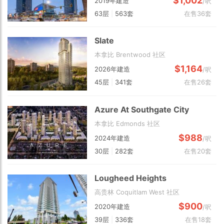
$1,002
2019年建造
/呎
63层
|
563套
在售36套
Slate
本拿比 Brentwood 社区
$1,164
2026年建造
/呎
45层
|
341套
在售26套
Azure At Southgate City
本拿比 Edmonds 社区
$988
2024年建造
/呎
30层
|
282套
在售20套
Lougheed Heights
高贵林 Coquitlam West 社区
$900
2020年建造
/呎
39层
|
336套
在售18套