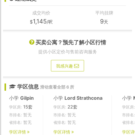
成交均价
平均挂牌
1,145
9
$
/呎
天
买卖公寓？预先了解小区行情
提供小区定价与售前咨询服务
我感兴趣
学区信息
滑动查看全部 6 所
小学
Gilpin
小学
Lord Strathcona
小学
15套
22套
学区房:
学区房:
学区房:
暂无
暂无
市排名:
市排名:
市排名:
暂无
暂无
省排名:
省排名:
省排名:
学区详情
学区详情
学区