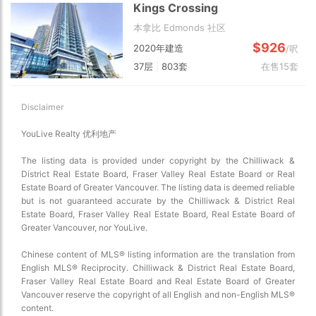
Kings Crossing
本拿比 Edmonds 社区
$926
2020年建造
/呎
37层
|
803套
在售15套
Disclaimer
YouLive Realty 优利地产
The listing data is provided under copyright by the Chilliwack &
District Real Estate Board, Fraser Valley Real Estate Board or Real
Estate Board of Greater Vancouver. The listing data is deemed reliable
but is not guaranteed accurate by the Chilliwack & District Real
Estate Board, Fraser Valley Real Estate Board, Real Estate Board of
Greater Vancouver, nor YouLive.
Chinese content of MLS® listing information are the translation from
English MLS® Reciprocity. Chilliwack & District Real Estate Board,
Fraser Valley Real Estate Board and Real Estate Board of Greater
Vancouver reserve the copyright of all English and non-English MLS®
content.