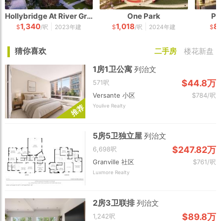
Hollybridge At River Green
One Park
Pa
1,340
1,018
8
|
|
$
/呎
2023年建
$
/呎
2024年建
$
猜你喜欢
二手房
楼花新盘
1房1卫公寓
列治文
$44.8万
571呎
Versante 小区
$784/呎
Youlive Realty
荐
推
5房5卫独立屋
列治文
$247.82万
6,698呎
Granville 社区
$761/呎
Luxmore Realty
2房3卫联排
列治文
$89.8万
1,242呎