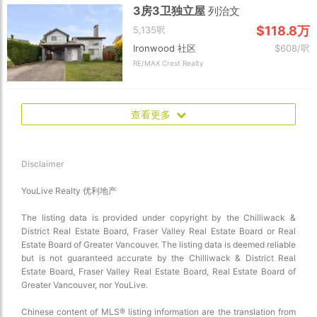
3房3卫独立屋
列治文
$118.8万
5,135呎
Ironwood 社区
$608/呎
RE/MAX Crest Realty
查看更多
Disclaimer
YouLive Realty 优利地产
The listing data is provided under copyright by the Chilliwack &
District Real Estate Board, Fraser Valley Real Estate Board or Real
Estate Board of Greater Vancouver. The listing data is deemed reliable
but is not guaranteed accurate by the Chilliwack & District Real
Estate Board, Fraser Valley Real Estate Board, Real Estate Board of
Greater Vancouver, nor YouLive.
Chinese content of MLS® listing information are the translation from