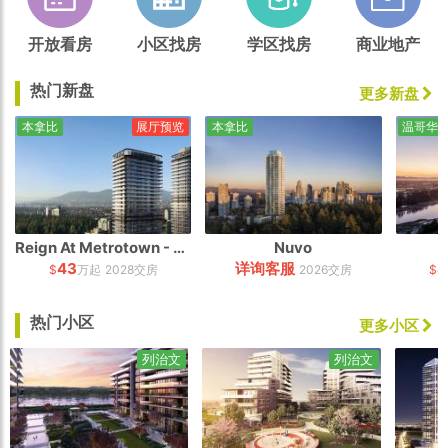
开放看房
小区找房
学区找房
商业地产
热门新盘
更多新盘
本拿比
展厅预览
本拿比
温哥华
Reign At Metrotown - South Tower
Nuvo
43
详询客服
4
$
万起
2028交房
2026交房
$
热门小区
更多小区
列治文
列治文