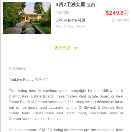
3房2卫独立屋
温西
$249.8万
6,690呎
S.w. Marine 社区
$1,040/呎
Royal LePage Sussex
查看更多
Disclaimer
YouLive Realty 优利地产
The listing data is provided under copyright by the Chilliwack &
District Real Estate Board, Fraser Valley Real Estate Board or Real
Estate Board of Greater Vancouver. The listing data is deemed reliable
but is not guaranteed accurate by the Chilliwack & District Real
Estate Board, Fraser Valley Real Estate Board, Real Estate Board of
Greater Vancouver, nor YouLive.
Chinese content of MLS® listing information are the translation from