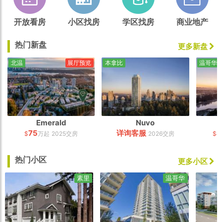
开放看房
小区找房
学区找房
商业地产
热门新盘
更多新盘
北温
展厅预览
本拿比
温哥华
Emerald
Nuvo
75
详询客服
4
$
万起
2025交房
2026交房
$
热门小区
更多小区
素里
温哥华