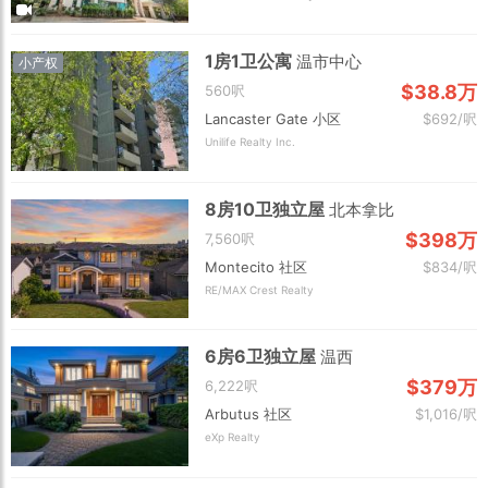
1房1卫公寓
温市中心
小产权
$38.8万
560呎
Lancaster Gate 小区
$692/呎
Unilife Realty Inc.
8房10卫独立屋
北本拿比
$398万
7,560呎
Montecito 社区
$834/呎
RE/MAX Crest Realty
6房6卫独立屋
温西
$379万
6,222呎
Arbutus 社区
$1,016/呎
eXp Realty