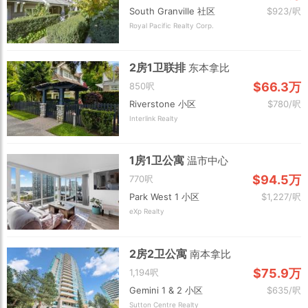
South Granville 社区
$923/呎
Royal Pacific Realty Corp.
2房1卫联排
东本拿比
$66.3万
850呎
Riverstone 小区
$780/呎
Interlink Realty
1房1卫公寓
温市中心
$94.5万
770呎
Park West 1 小区
$1,227/呎
eXp Realty
2房2卫公寓
南本拿比
$75.9万
1,194呎
Gemini 1 & 2 小区
$635/呎
Sutton Centre Realty