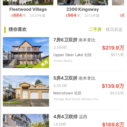
Fleetwood Village
2300 Kingsway
684
964
6
|
|
$
/呎
2020年建
$
/呎
2013年建
$
猜你喜欢
二手房
楼花新盘
7房6卫双拼
南本拿比
$219.9万
3,564呎
Upper Deer Lake 社区
$617/呎
Youlive Realty
荐
推
5房4卫双拼
南本拿比
$139.9万
4,653呎
Metrotown 社区
$633/呎
Claridge Real Estate Advisors Inc.
4房4卫联排
温西
$169.8万
1,839呎