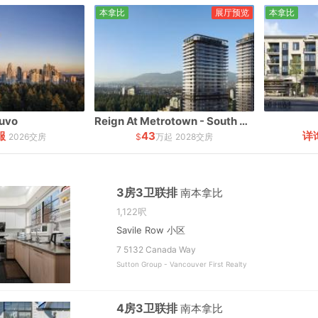
本拿比
展厅预览
本拿比
uvo
Reign At Metrotown - South Tower
服
43
详
2026交房
$
万起
2028交房
3房3卫联排
南本拿比
1,122呎
Savile Row 小区
7 5132 Canada Way
Sutton Group - Vancouver First Realty
4房3卫联排
南本拿比