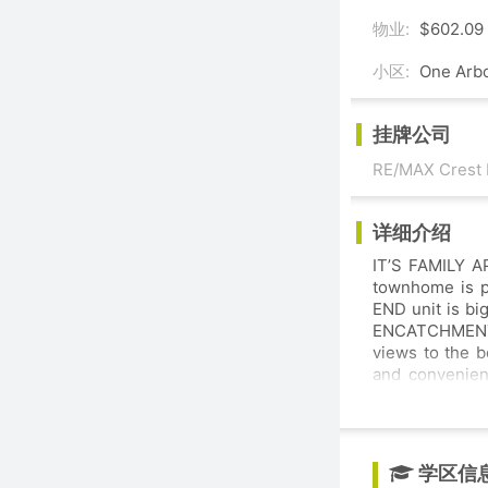
物业:
$602.09
小区:
One Arb
挂牌公司
RE/MAX Crest 
详细介绍
IT’S FAMILY A
townhome is pe
END unit is big, brighT & spotless & is located 
ENCATCHMENT. 
views to the b
and convenien
massive primary bed
bath complete 
and offers lo
parking.
学区信