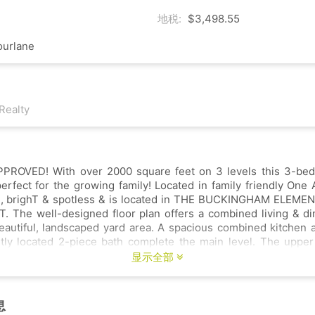
地税:
$3,498.55
ourlane
Realty
PPROVED! With over 2000 square feet on 3 levels this 3-bed
rfect for the growing family! Located in family friendly One 
in THE BUCKINGHAM ELEMENTARY SCHOOL
The well-designed floor plan offers a combined living & di
eautiful, landscaped yard area. A spacious combined kitchen 
tly located 2-piece bath complete the main level. The upper 
room, ensuite bath and ample closet space. 2 more bedrooms and full
显示全部
the upper floor. The lower level with its family/ media room is
ads of storage a laundry room and workshop. Single car g
息