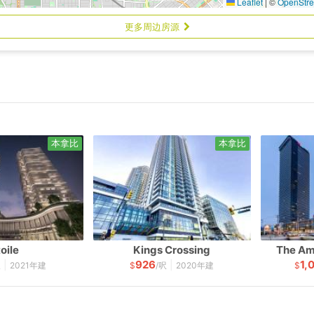
Leaflet
|
©
OpenStr
更多周边房源
本拿比
本拿比
oile
Kings Crossing
The Am
926
1,
|
|
呎
2021年建
$
/呎
2020年建
$