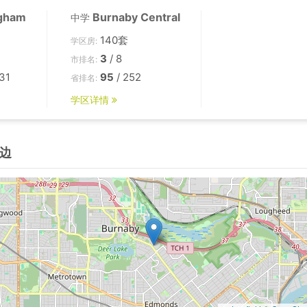
gham
Burnaby Central
中学
140套
学区房:
3
/ 8
市排名:
31
95
/ 252
省排名:
学区详情
边