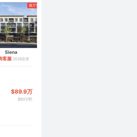
展厅预览
北温
展厅预览
温哥华
Siena
Emerald
询客服
75
2028交房
$
万起
2025交房
$89.9万
$801/呎