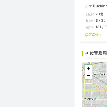
Buckin
小学
23套
学区房:
3
/ 36
市排名:
131
/ 9
省排名:
学区详情
位置及周
+
−