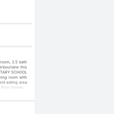
room, 2.5 bath
Arbourlane this
ning room with
and eating area
floor boasts a
 great for kids
arage and open