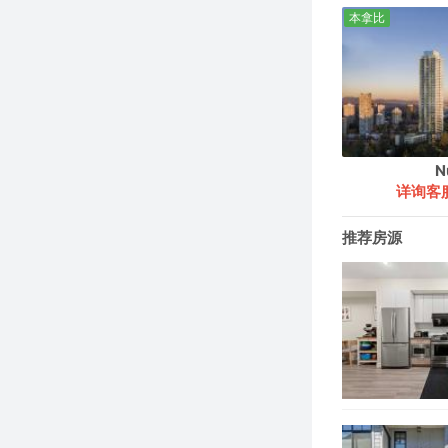
本拿比
N
详询客
推荐房源