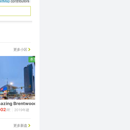
eetMap
contributors
更多小区
本拿比
本拿比
azing Brentwood
The Standard
002
1,143
|
|
/呎
2019年建
$
/呎
2025年建
更多新盘