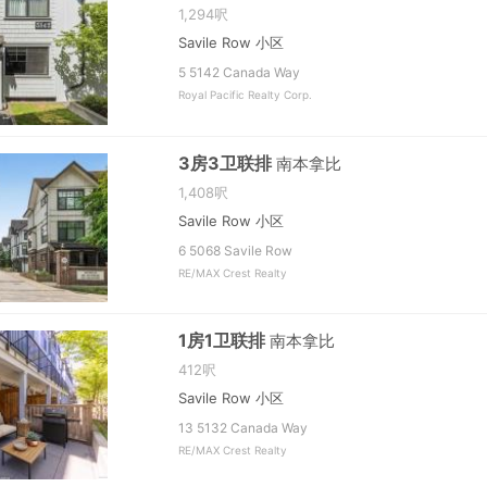
1,294呎
Savile Row 小区
5 5142 Canada Way
Royal Pacific Realty Corp.
3房3卫联排
南本拿比
1,408呎
Savile Row 小区
6 5068 Savile Row
RE/MAX Crest Realty
1房1卫联排
南本拿比
412呎
Savile Row 小区
13 5132 Canada Way
RE/MAX Crest Realty