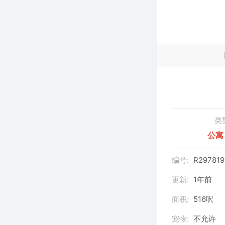
类
公寓
编号:
R297819
更新:
1年前
面积:
516呎
宠物:
不允许