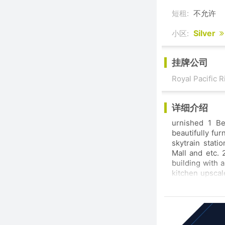
短租:
不允许
Silver
小区:
挂牌公司
Royal Pacific R
详细介绍
urnished 1 Be
beautifully fu
skytrain station Walmart T&T Superstore Shopping mall library Bonsor Rec centr
Mall and etc. 
building with a g
kitchen upscale stainless steel appliances high-end furnitures and 55"" Samsung smart TV
(as it shows in th
2025. Move in 