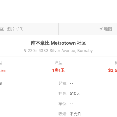
图片
(19)
地图
南本拿比
Metrotown
社区
220x 6333 Silver Avenue,
Burnaby
型
户型
1房1卫
$2,
出租
9
起租:
--
挂牌:
510天
车位:
--
吸烟:
不允许