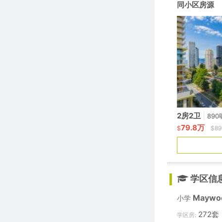
同小区房源
2房2卫
|
890
79.8万
$
$89
学区信
Maywo
小学
272套
学区房: