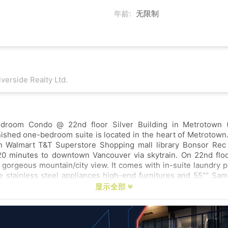
年龄:
无限制
iverside Realty Ltd.
droom Condo @ 22nd floor Silver Building in Metrotown 
rnished one-bedroom suite is located in the heart of Metrotown
e Crystal
20 minutes to downtown Vancouver via skytrain. On 22nd floo
orgeous mountain/city view. It comes with in-suite laundry polished granite
e pics). The only thing you need is to bring your suitcase. Available May 1st
显示全部
date is May 1st 2025.