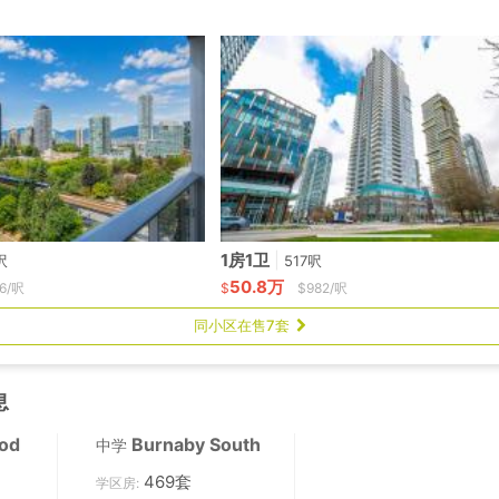
1房1卫
|
呎
517呎
50.8万
6/呎
$
$982/呎
同小区在售7套
息
od
Burnaby South
中学
469套
学区房: