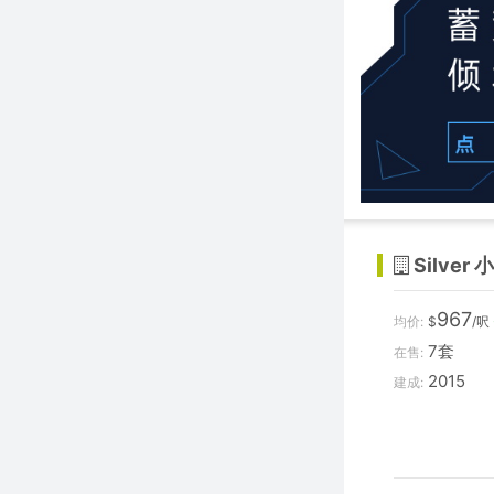
Silver 
967
均价:
$
/呎
7套
在售:
2015
建成: