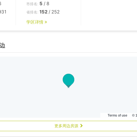
6
5
/ 8
市排名:
931
152
/ 252
省排名:
学区详情
边
Terms of use
© 
更多周边房源