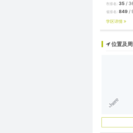
35
/ 3
市排名:
849
/ 
省排名:
学区详情
位置及周