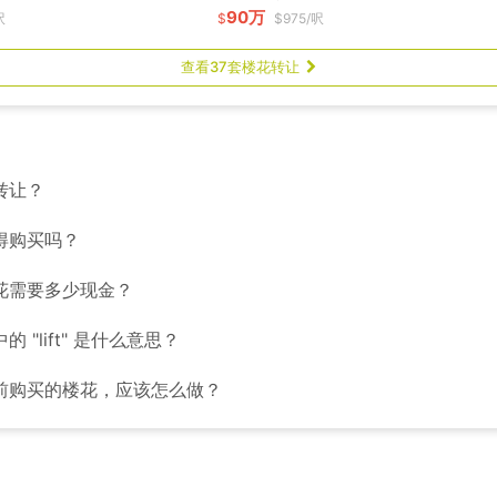
90万
呎
$
$975/呎
查看37套楼花转让
转让？
得购买吗？
花需要多少现金？
 "lift" 是什么意思？
前购买的楼花，应该怎么做？