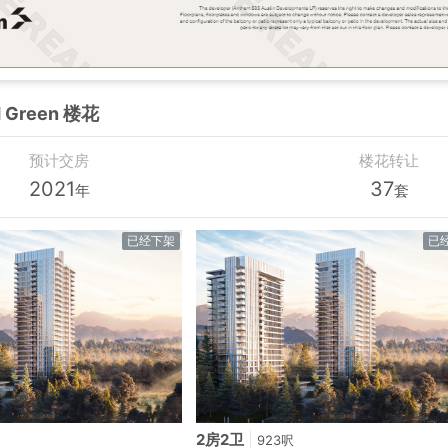
 Green 楼花
预计交房
楼花转让
2021
37
年
套
已经下架
已
2房2卫
|
923呎