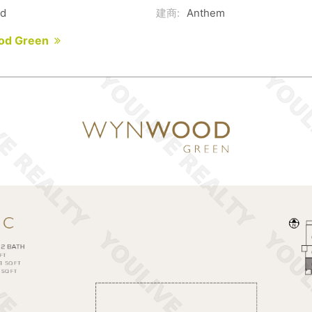
ed
建商:
Anthem
od Green