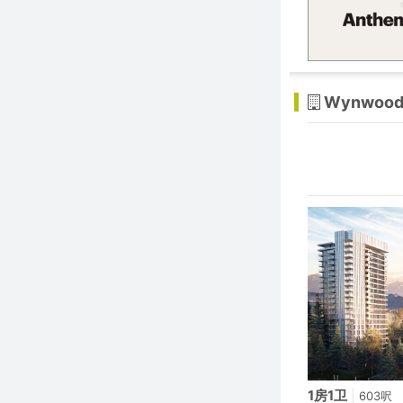
Wynwood
1房1卫
|
603呎