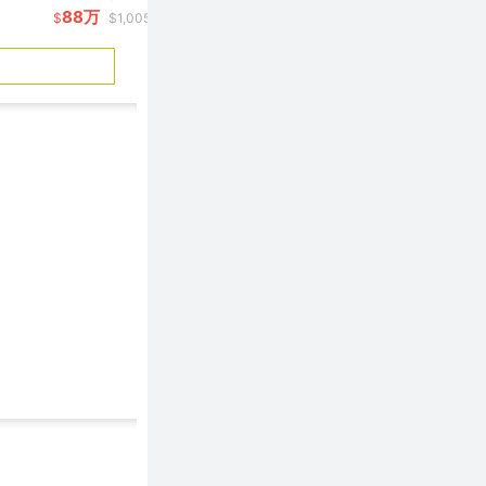
88万
74.99万
$
$1,005/呎
$
$81