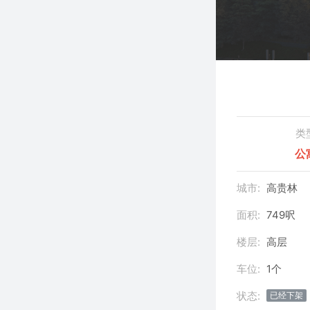
类
公
城市:
高贵林
面积:
749呎
楼层:
高层
车位:
1个
状态:
已经下架