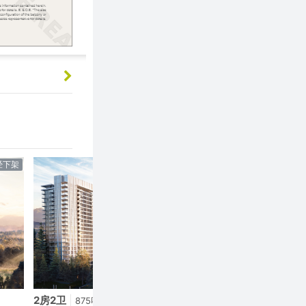
经下架
已经下架
2房2卫
|
2房2卫
|
875呎
920