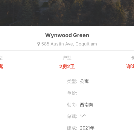
Wynwood Green
585 Austin Ave,
Coquitlam
型
户型
寓
2房2卫
详
类型:
公寓
单价:
--
朝向:
西南向
储藏:
1个
建成:
2021年