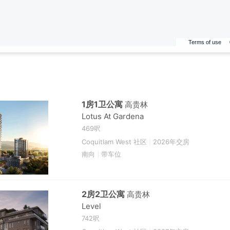
Terms of use
1房1卫公寓
高贵林
Lotus At Gardena
469呎
Coquitlam West 社区
|
2026年交房
南向
|
带车位
2房2卫公寓
高贵林
Level
742呎