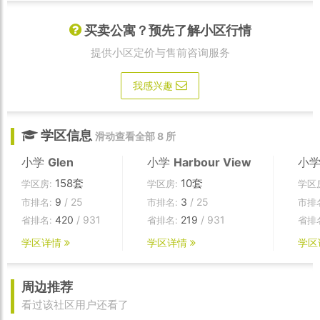
买卖公寓？预先了解小区行情
提供小区定价与售前咨询服务
我感兴趣
学区信息
滑动查看全部 8 所
小学
Glen
小学
Harbour View
小
158套
10套
学区房:
学区房:
学区
9
/ 25
3
/ 25
市排名:
市排名:
市排
420
/ 931
219
/ 931
省排名:
省排名:
省排
学区详情
学区详情
学区
周边推荐
看过该社区用户还看了