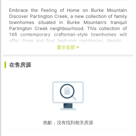
Embrace the Feeling of Home on Burke Mountain
Discover Partington Creek, a new collection of family
townhomes situated in Burke Mountain’s tranquil
Partington Creek neighbourhood. This collection of
148 contemporary craftsman-style townhomes will
offer three and four bedroom residences, designed
with today’s modern families in mind. Located on a
显示全部
terraced hillside with striking views overlooking the
farmlands along the banks of the Pitt River and
在售房源
towards Mount Baker, Partington Creek puts location,
lifestyle and luxury at the heart of the community.
抱歉，没有找到相关房源