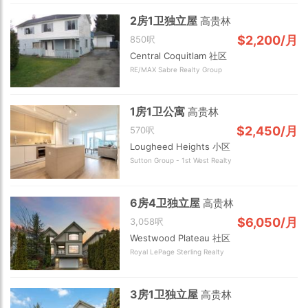
↑ 面积从小到大
2房1卫独立屋
高贵林
阿伯茨福
枫树岭
匹特草原
↓ 卧室从多到少
$2,200/月
850呎
Central Coquitlam 社区
↑ 卧室从少到多
米逊
奇利瓦克
斯阔米什
RE/MAX Sabre Realty Group
确定
↓ 最新发布
威斯勒
确定
1房1卫公寓
高贵林
$2,450/月
570呎
Lougheed Heights 小区
Sutton Group - 1st West Realty
6房4卫独立屋
高贵林
$6,050/月
3,058呎
Westwood Plateau 社区
Royal LePage Sterling Realty
3房1卫独立屋
高贵林