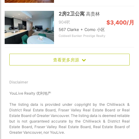
2房2卫公寓
高贵林
$3,400/月
904呎
567 Clarke + Como 小区
Coldwell Banker Prestige Realty
查看更多房源
Disclaimer
YouLive Realty 优利地产
The listing data is provided under copyright by the Chilliwack &
District Real Estate Board, Fraser Valley Real Estate Board or Real
Estate Board of Greater Vancouver. The listing data is deemed reliable
but is not guaranteed accurate by the Chilliwack & District Real
Estate Board, Fraser Valley Real Estate Board, Real Estate Board of
Greater Vancouver, nor YouLive.