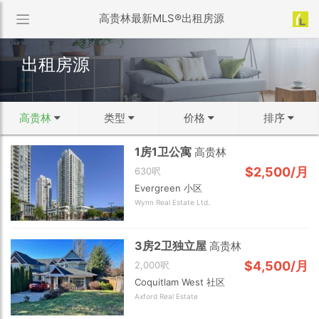
高贵林最新MLS®出租房源
出租房源
高贵林
类型
价格
排序
1房1卫公寓
高贵林
↻ 默认排序
区域选择
类型选择
价格范围
$2,500/月
630呎
↓ 最近更新
Evergreen 小区
1.5K 以下
温市中心
公寓
1.5K - 2K
温西
联排
2K - 3K
双拼屋
温东
Wynn Real Estate Ltd.
↓ 房龄从新到旧
3K - 5K
独立屋
西温
5K - 7K
北温
7K - 10K
本拿比
↑ 价格从低到高
3房2卫独立屋
高贵林
10K 以上
列治文
新西敏
素里
$4,500/月
2,000呎
↓ 价格从高到低
确定
Coquitlam West 社区
白石
高贵林
满地宝
↓ 面积从大到小
Axford Real Estate
确定
高贵林港
三角洲
兰里