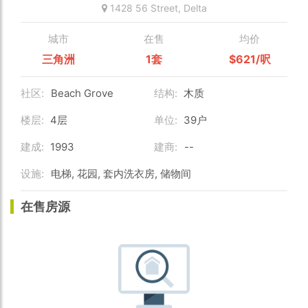
1428 56 Street,
Delta
城市
在售
均价
三角洲
1套
$621/呎
社区:
Beach Grove
结构:
木质
楼层:
4层
单位:
39户
建成:
1993
建商:
--
设施:
电梯, 花园, 套内洗衣房, 储物间
在售房源