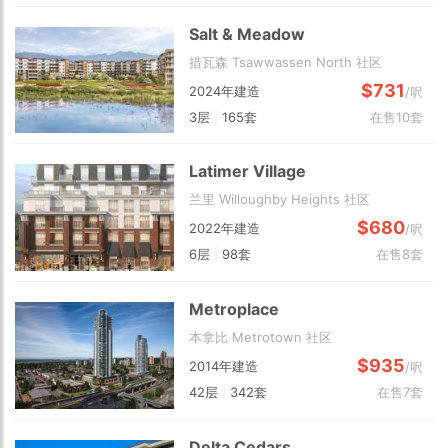
Salt & Meadow
措瓦森 Tsawwassen North 社区
$731
2024年建造
/呎
3层
|
165套
在售10套
Latimer Village
兰里 Willoughby Heights 社区
$680
2022年建造
/呎
6层
|
98套
在售8套
Metroplace
本拿比 Metrotown 社区
$935
2014年建造
/呎
42层
|
342套
在售7套
Delta Cedars