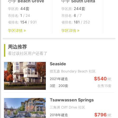
小学
Beach Grove
中学
South Delta
44套
244套
学区房:
学区房:
1
/ 24
6
/ 7
市排名:
市排名:
154
/ 931
181
/ 252
省排名:
省排名:
学区详情
学区详情
周边推荐
看过该社区用户还看了
Seaside
措瓦森 Boundary Beach 社区
$540
2021年建造
/呎
3层
|
200套
在售15套
Tsawwassen Springs
三角洲 Cliff Drive 社区
$796
2018年建造
/呎