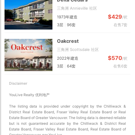
三角洲 Annieville 社区
$429
1973年建造
/呎
3层
|
96套
在售7套
Oakcrest
三角洲 Scottsdale 社区
$570
2022年建造
/呎
3层
|
64套
在售6套
Disclaimer
YouLive Realty 优利地产
The listing data is provided under copyright by the Chilliwack &
District Real Estate Board, Fraser Valley Real Estate Board or Real
Estate Board of Greater Vancouver. The listing data is deemed reliable
but is not guaranteed accurate by the Chilliwack & District Real
Estate Board, Fraser Valley Real Estate Board, Real Estate Board of
Greater Vancouver, nor YouLive.