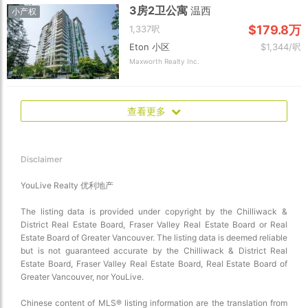
3房2卫公寓
温西
小产权
$179.8万
1,337呎
Eton 小区
$1,344/呎
Maxworth Realty Inc.
查看更多
Disclaimer
YouLive Realty 优利地产
The listing data is provided under copyright by the Chilliwack &
District Real Estate Board, Fraser Valley Real Estate Board or Real
Estate Board of Greater Vancouver. The listing data is deemed reliable
but is not guaranteed accurate by the Chilliwack & District Real
Estate Board, Fraser Valley Real Estate Board, Real Estate Board of
Greater Vancouver, nor YouLive.
Chinese content of MLS® listing information are the translation from