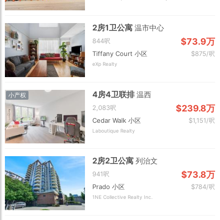
2房1卫公寓
温市中心
$73.9万
844呎
Tiffany Court 小区
$875/呎
eXp Realty
4房4卫联排
温西
小产权
$239.8万
2,083呎
Cedar Walk 小区
$1,151/呎
Laboutique Realty
2房2卫公寓
列治文
$73.8万
941呎
Prado 小区
$784/呎
1NE Collective Realty Inc.