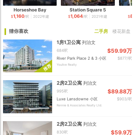
Horseshoe Bay
Station Square 5
1,160
1,064
8
|
|
$
/呎
2022年建
$
/呎
2021年建
$
猜你喜欢
二手房
楼花新盘
1房1卫公寓
列治文
$59.99万
684呎
River Park Place 2 & 3 小区
$877/呎
Youlive Realty
荐
推
2房2卫公寓
列治文
$89.88万
995呎
Luxe Lansdowne 小区
$903/呎
Rennie & Associates Realty Ltd.
2房2卫公寓
列治文
$59.9万
830呎