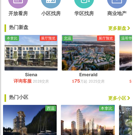
开放看房
小区找房
学区找房
商业地产
热门新盘
更多新盘
本拿比
展厅预览
北温
展厅预览
温哥华
Siena
Emerald
详询客服
75
4
2028交房
$
万起
2025交房
$
热门小区
更多小区
西温
本拿比