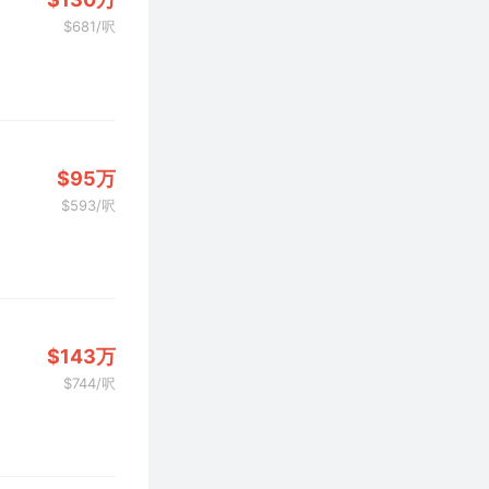
$681/呎
$95万
$593/呎
$143万
$744/呎