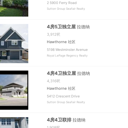
2 5900 Ferry Road
Sutton Group Seafair Realty
4房5卫独立屋
拉德纳
3,912呎
Hawthorne 社区
5198 Westminster Avenue
Royal LePage Regency Realty
4房4卫独立屋
拉德纳
4,316呎
Hawthorne 社区
5412 Crescent Drive
Sutton Group Seafair Realty
4房4卫联排
拉德纳
1,908呎