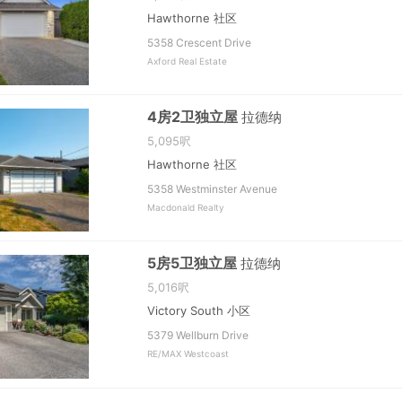
Hawthorne 社区
5358 Crescent Drive
Axford Real Estate
4房2卫独立屋
拉德纳
5,095呎
Hawthorne 社区
5358 Westminster Avenue
Macdonald Realty
5房5卫独立屋
拉德纳
5,016呎
Victory South 小区
5379 Wellburn Drive
RE/MAX Westcoast