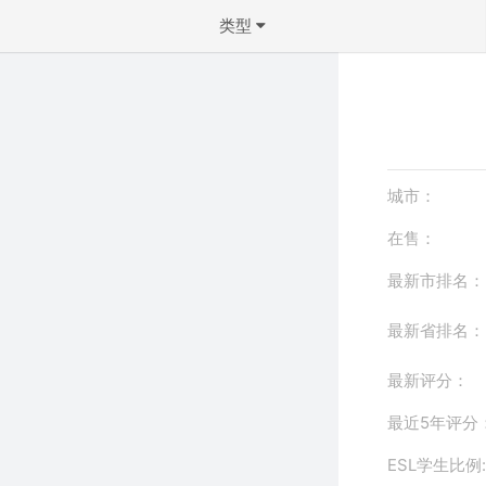
类型
不限
公寓
联排
城市：
双拼屋
在售：
独立屋
最新市排名：
确定
最新省排名：
最新评分：
最近5年评分
ESL学生比例: