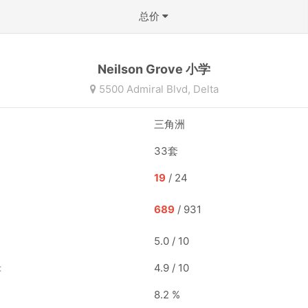
总价
不限
Neilson Grove 小学
50万以下
5500 Admiral Blvd,
Delta
50-100万
三角洲
100-150万
33套
150-200万
19
/ 24
200-300万
689
/ 931
300-500万
5.0 / 10
500万以上
：
4.9 / 10
确定
8.2 %