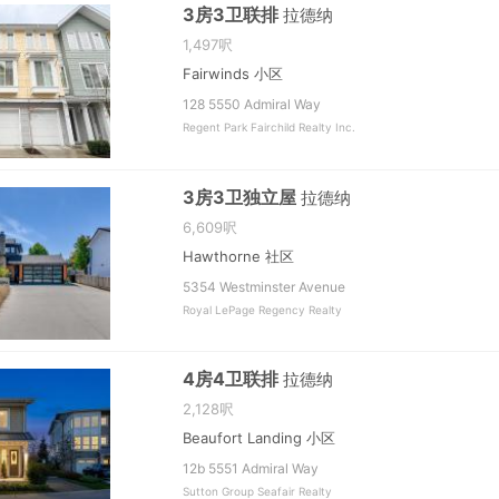
3房3卫联排
拉德纳
1,497呎
Fairwinds 小区
128 5550 Admiral Way
Regent Park Fairchild Realty Inc.
3房3卫独立屋
拉德纳
6,609呎
Hawthorne 社区
5354 Westminster Avenue
Royal LePage Regency Realty
4房4卫联排
拉德纳
2,128呎
Beaufort Landing 小区
12b 5551 Admiral Way
Sutton Group Seafair Realty