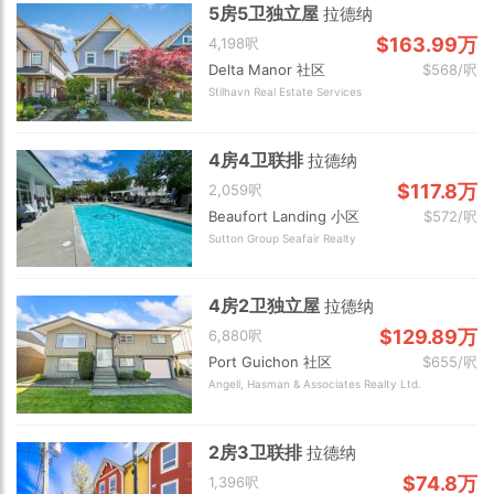
5房5卫独立屋
拉德纳
$163.99万
4,198呎
Delta Manor 社区
$568/呎
Stilhavn Real Estate Services
4房4卫联排
拉德纳
$117.8万
2,059呎
Beaufort Landing 小区
$572/呎
Sutton Group Seafair Realty
4房2卫独立屋
拉德纳
$129.89万
6,880呎
Port Guichon 社区
$655/呎
Angell, Hasman & Associates Realty Ltd.
2房3卫联排
拉德纳
$74.8万
1,396呎