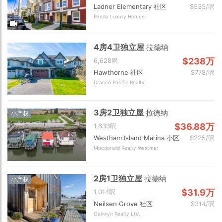
Ladner Elementary 社区
$535/呎
Panda Luxury Homes
4房4卫独立屋
拉德纳
$238万
6,628呎
Hawthorne 社区
$778/呎
Dracco Pacific Realty
3房2卫独立屋
拉德纳
小产权
$36.88万
1,633呎
Westham Island Marina 小区
$225/呎
Macdonald Realty Westmar
2房1卫独立屋
拉德纳
小产权
$31.9万
1,014呎
Neilsen Grove 社区
$314/呎
Oakwyn Realty Ltd.