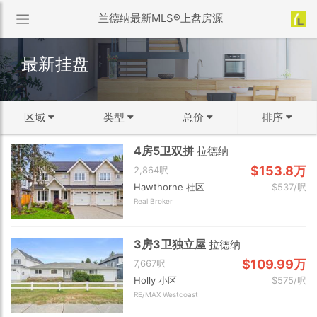
兰德纳最新MLS®上盘房源
最新挂盘
区域
类型
总价
排序
4房5卫双拼
拉德纳
↻ 默认排序
区域选择
类型选择
价格范围
$153.8万
2,864呎
↓ 最近更新
Hawthorne 社区
$537/呎
50万以下
温市中心
公寓
50-75万
温西
联排
75-100万
双拼屋
温东
Real Broker
↓ 房龄从新到旧
100-150万
独立屋
西温
150-200万
北温
200-300万
本拿比
↑ 价格从低到高
3房3卫独立屋
拉德纳
300-500万
列治文
500-1000万
新西敏
1000万以上
素里
$109.99万
7,667呎
↓ 价格从高到低
确定
Holly 小区
$575/呎
白石
高贵林
满地宝
↓ 面积从大到小
RE/MAX Westcoast
确定
高贵林港
三角洲
兰里