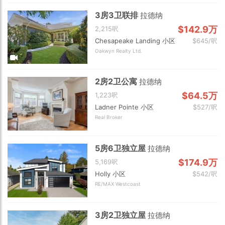
↑ 面积从小到大
3房3卫联排
拉德纳
阿伯茨福
枫树岭
匹特草原
↓ 卧室从多到少
$142.9万
2,215呎
Chesapeake Landing 小区
$645/呎
↑ 卧室从少到多
米逊
奇利瓦克
斯阔米什
Oakwyn Realty Ltd.
确定
↓ 最新发布
威斯勒
确定
2房2卫公寓
拉德纳
$64.5万
1,223呎
Ladner Pointe 小区
$527/呎
Real Broker
5房6卫独立屋
拉德纳
$174.9万
5,169呎
Holly 小区
$542/呎
RE/MAX Westcoast
3房2卫独立屋
拉德纳