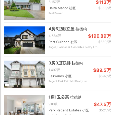
$113万
6,157呎
Delta Manor 社区
$856/呎
Real Broker
4房5卫独立屋
拉德纳
$199.89万
4,684呎
Port Guichon 社区
$659/呎
Angell, Hasman & Associates Realty Ltd.
3房3卫联排
拉德纳
$89.5万
1,497呎
Fairwinds 小区
$597/呎
Regent Park Fairchild Realty Inc.
1房1卫公寓
拉德纳
$47.5万
910呎
Park Regent Estates 小区
$521/呎