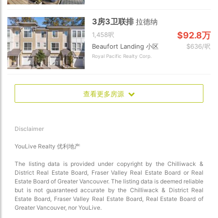
3房3卫联排
拉德纳
$92.8万
1,458呎
Beaufort Landing 小区
$636/呎
Royal Pacific Realty Corp.
查看更多房源
Disclaimer
YouLive Realty 优利地产
The listing data is provided under copyright by the Chilliwack &
District Real Estate Board, Fraser Valley Real Estate Board or Real
Estate Board of Greater Vancouver. The listing data is deemed reliable
but is not guaranteed accurate by the Chilliwack & District Real
Estate Board, Fraser Valley Real Estate Board, Real Estate Board of
Greater Vancouver, nor YouLive.