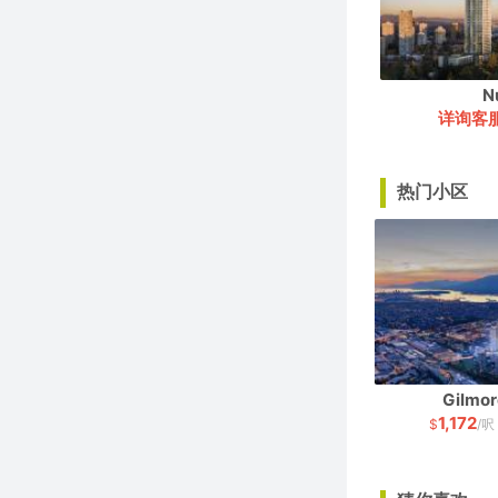
N
详询客
热门小区
Gilmor
1,172
$
/呎