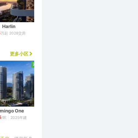
Harlin
Heartwood
5
详询客服
万起
2028交房
2025交房
更多小区
素里
列治文
amingo One
Quintet
5
869
|
|
/呎
2025年建
$
/呎
2002年建