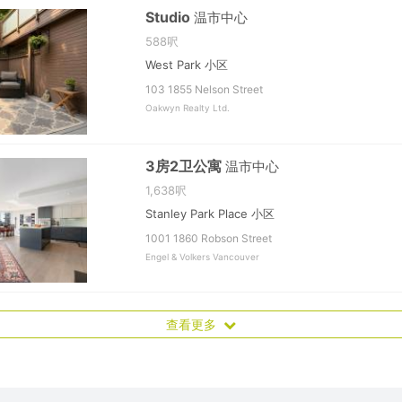
Studio
温市中心
588呎
West Park 小区
103 1855 Nelson Street
Oakwyn Realty Ltd.
3房2卫公寓
温市中心
1,638呎
Stanley Park Place 小区
1001 1860 Robson Street
Engel & Volkers Vancouver
查看更多