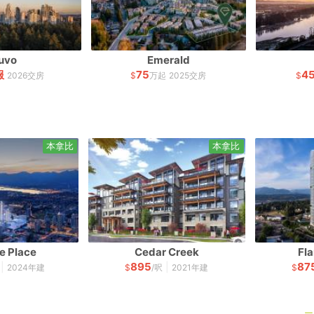
uvo
Emerald
服
75
4
2026交房
$
万起
2025交房
$
本拿比
本拿比
e Place
Cedar Creek
Fl
895
87
|
|
2024年建
$
/呎
2021年建
$