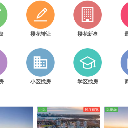
盘
楼花转让
楼花新盘
房
小区找房
学区找房
北温
展厅预览
温哥华