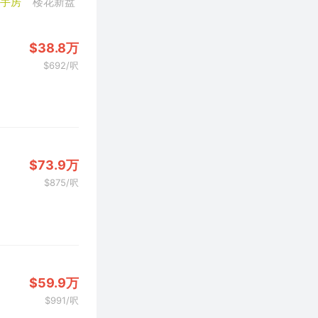
二手房
楼花新盘
$38.8万
$692/呎
$73.9万
$875/呎
$59.9万
$991/呎