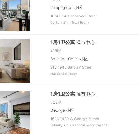
Lamplighter 小区
1008 1146 Harwood Street
Century 21 In Town Realty
1房1卫公寓
温市中心
419呎
Bourbon Court 小区
213 1940 Barclay Street
Macdonald Realty
1房1卫公寓
温市中心
682呎
George 小区
1506 1420 W Georgia Street
Sotheby's International Realty Canada