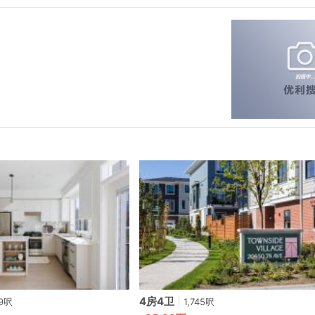
4房4卫
|
59呎
1,745呎