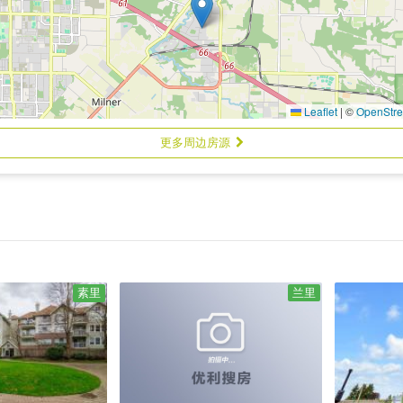
Leaflet
|
©
OpenStr
更多周边房源
兰里
素里