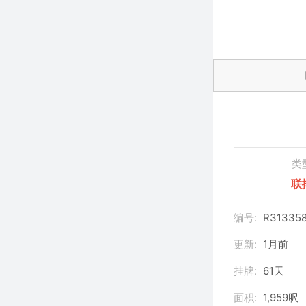
类
联
编号:
R313358
更新:
1月前
挂牌:
61天
面积:
1,959呎