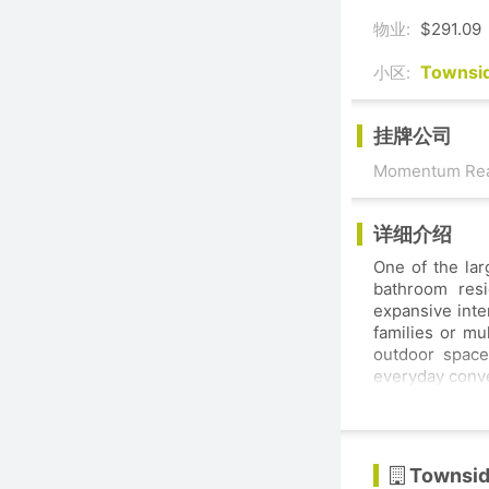
物业:
$291.09
Townsid
小区:
挂牌公司
Momentum Real
详细介绍
One of the la
bathroom resi
expansive inte
families or mu
outdoor space
everyday conve
Townsid