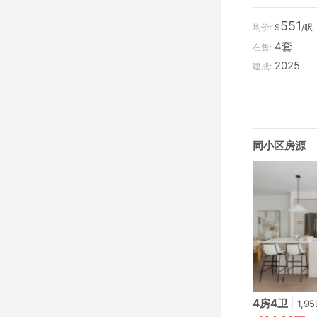
551
均价:
$
/呎
4套
在售:
2025
建成:
同小区房源
4房4卫
|
1,9