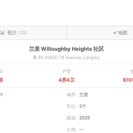
图片
(10)
地图
兰里
Willoughby Heights
社区
38 20650 78 Avenue,
Langley
型
户型
排
4房4卫
$10
1
城市:
兰里
车位:
2个
建成:
2026
土地:
--