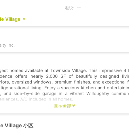
地税:
--
e Village
ty Inc.
rgest homes available at Townside Village. This impressive 4
dence offers nearly 2,000 SF of beautifully designed liv
riors, oversized windows, premium finishes, and exceptional fu
ltigenerational living. Enjoy a spacious kitchen and entertainin
, and side-by-side garage in a vibrant Willoughby commun
niences. A/C included in all homes.
显示全部
e Village 小区