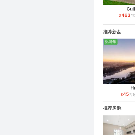
Gui
463
$
/
推荐新盘
温哥华
Ha
45
$
万
推荐房源