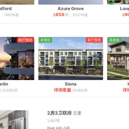
ldford
Azure Grove
Lou
859
9
|
|
呎
1997年建
$
/呎
2027年建
$
展厅预览
本拿比
展厅预览
高贵林
rlin
Siena
详询客服
详
起
2028交房
2028交房
2房3卫联排
兰里
1,487呎
Park Hill 小区