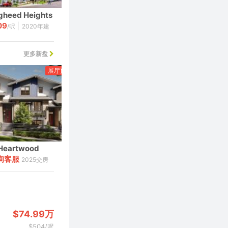
gheed Heights
Yorkson Creek Parkside One
09
570
|
|
/呎
2020年建
$
/呎
2015年建
更多新盘
展厅预览
北温
展厅预览
本拿比
Heartwood
Emerald
询客服
75
2025交房
$
万起
2025交房
$74.99万
$504/呎