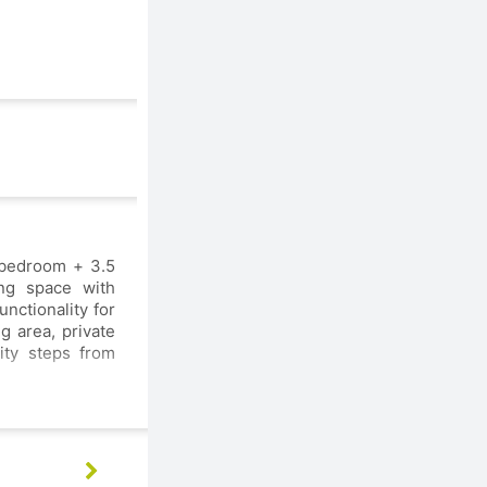
 bedroom + 3.5
ing space with
nctionality for
g area, private
ity steps from