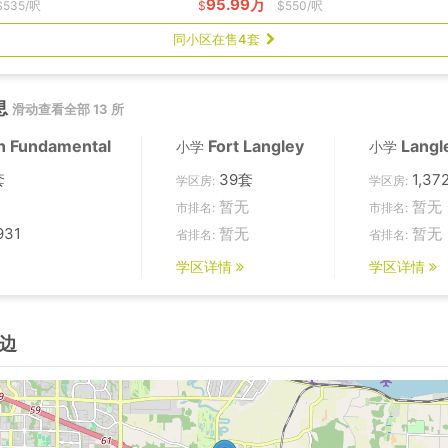
95.99万
$535/呎
$
$550/呎
同小区在售4套
息
滑动查看全部 13 所
n Fundamental
Fort Langley
Langl
小学
小学
套
39套
1,37
学区房:
学区房:
暂无
暂无
市排名:
市排名:
931
暂无
暂无
省排名:
省排名:
学区详情
学区详情
边