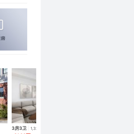
3房3卫
|
1,329呎