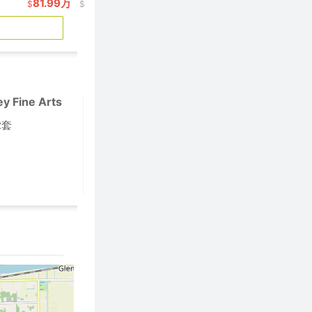
81.99万
$
$616/呎
ey Fine Arts
Langley Fundamental
小学
小
2套
1,366套
学区房:
学区房
4
/ 28
市排名:
市排名
260
/ 931
省排名:
省排名
学区详情
学区