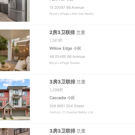
15 20087 68 Avenue
Royal LePage Little Oak Realty
2房3卫联排
兰里
1,361呎
Willow Edge 小区
46 20460 66 Avenue
Royal LePage Sussex
3房3卫联排
兰里
1,298呎
Cascadia 小区
206 6951 204 Street
Century 21 Coastal Realty Ltd.
3房3卫联排
兰里