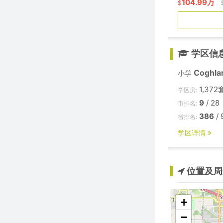
104.99万
$
学区信
Coghla
小学
1,372
学区房:
9
/ 28
市排名:
386
/ 
省排名:
学区详情
位置及周
+
−