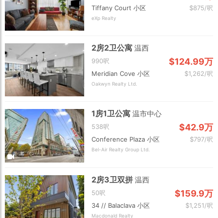
Tiffany Court 小区
$875/呎
eXp Realty
2房2卫公寓
温西
$124.99万
990呎
Meridian Cove 小区
$1,262/呎
Oakwyn Realty Ltd.
1房1卫公寓
温市中心
$42.9万
538呎
Conference Plaza 小区
$797/呎
Bel-Air Realty Group Ltd.
2房3卫双拼
温西
$159.9万
50呎
34 // Balaclava 小区
$1,251/呎
Macdonald Realty