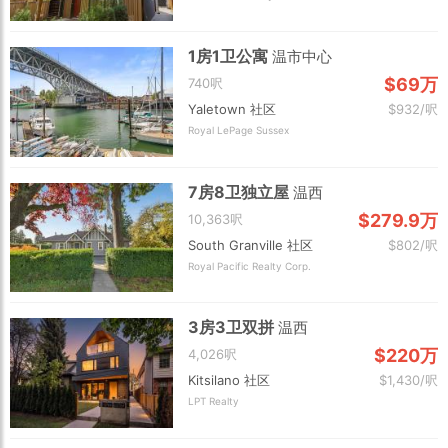
1房1卫公寓
温市中心
$69万
740呎
Yaletown 社区
$932/呎
Royal LePage Sussex
7房8卫独立屋
温西
$279.9万
10,363呎
South Granville 社区
$802/呎
Royal Pacific Realty Corp.
3房3卫双拼
温西
$220万
4,026呎
Kitsilano 社区
$1,430/呎
LPT Realty