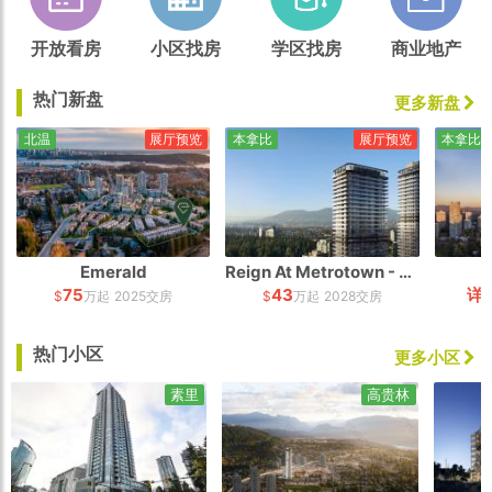
开放看房
小区找房
学区找房
商业地产
热门新盘
更多新盘
北温
展厅预览
本拿比
展厅预览
本拿比
Emerald
Reign At Metrotown - South Tower
75
43
详
$
万起
2025交房
$
万起
2028交房
热门小区
更多小区
素里
高贵林