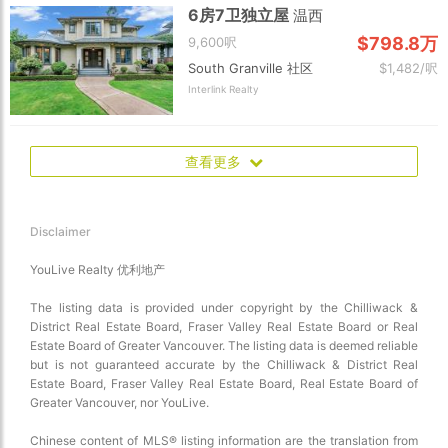
6房7卫独立屋
温西
$798.8万
9,600呎
South Granville 社区
$1,482/呎
Interlink Realty
查看更多
Disclaimer
YouLive Realty 优利地产
The listing data is provided under copyright by the Chilliwack &
District Real Estate Board, Fraser Valley Real Estate Board or Real
Estate Board of Greater Vancouver. The listing data is deemed reliable
but is not guaranteed accurate by the Chilliwack & District Real
Estate Board, Fraser Valley Real Estate Board, Real Estate Board of
Greater Vancouver, nor YouLive.
Chinese content of MLS® listing information are the translation from