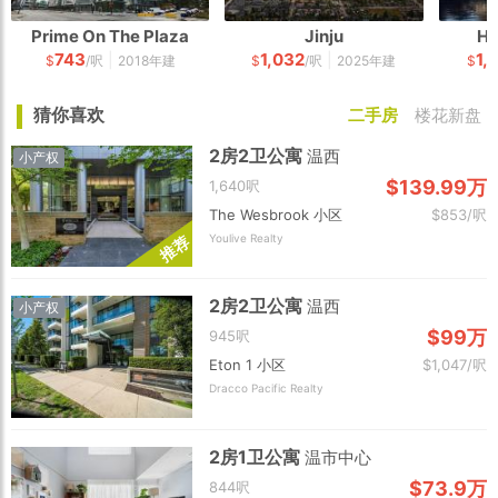
Prime On The Plaza
Jinju
Ho
743
1,032
1,
|
|
$
/呎
2018年建
$
/呎
2025年建
$
猜你喜欢
二手房
楼花新盘
2房2卫公寓
温西
小产权
$139.99万
1,640呎
The Wesbrook 小区
$853/呎
Youlive Realty
荐
推
2房2卫公寓
温西
小产权
$99万
945呎
Eton 1 小区
$1,047/呎
Dracco Pacific Realty
2房1卫公寓
温市中心
$73.9万
844呎