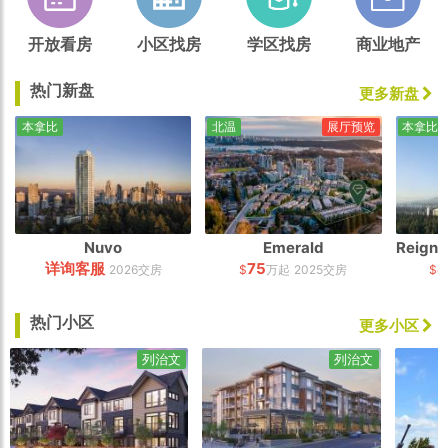
开放看房
小区找房
学区找房
商业地产
热门新盘
更多新盘
本拿比
北温
展厅预览
本拿比
Nuvo
Emerald
详询客服
75
4
2026交房
$
万起
2025交房
$
热门小区
更多小区
列治文
列治文