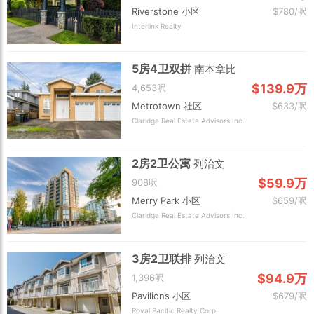
Riverstone 小区
$780/呎
Interlink Realty
5房4卫双拼
南本拿比
$139.9万
4,653呎
Metrotown 社区
$633/呎
Claridge Real Estate Advisors Inc.
2房2卫公寓
列治文
$59.9万
908呎
Merry Park 小区
$659/呎
Claridge Real Estate Advisors Inc.
3房2卫联排
列治文
$94.9万
1,396呎
Pavilions 小区
$679/呎
Royal Pacific Realty Corp.