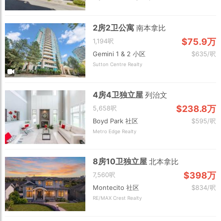
2房2卫公寓
南本拿比
$75.9万
1,194呎
Gemini 1 & 2 小区
$635/呎
Sutton Centre Realty
4房4卫独立屋
列治文
$238.8万
5,658呎
Boyd Park 社区
$595/呎
Metro Edge Realty
8房10卫独立屋
北本拿比
$398万
7,560呎
Montecito 社区
$834/呎
RE/MAX Crest Realty