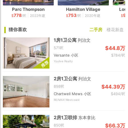
Parc Thompson
Hamilton Village
Lou
778
753
9
|
|
$
/呎
2022年建
$
/呎
2020年建
$
猜你喜欢
二手房
楼花新盘
1房1卫公寓
列治文
$44.8万
571呎
Versante 小区
$784/呎
Youlive Realty
荐
推
2房1卫公寓
列治文
$44.39万
898呎
Chartwell Mews 小区
$494/呎
RE/MAX Westcoast
2房1卫联排
东本拿比
$66.3万
850呎