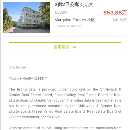
2房2卫公寓
列治文
$53.88万
1,088呎
Marquise Estates 小区
$495/呎
RE/MAX Westcoast
查看更多
Disclaimer
YouLive Realty 优利地产
The listing data is provided under copyright by the Chilliwack &
District Real Estate Board, Fraser Valley Real Estate Board or Real
Estate Board of Greater Vancouver. The listing data is deemed reliable
but is not guaranteed accurate by the Chilliwack & District Real
Estate Board, Fraser Valley Real Estate Board, Real Estate Board of
Greater Vancouver, nor YouLive.
Chinese content of MLS® listing information are the translation from