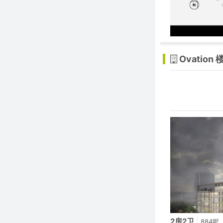
Ovation 
2房2卫
|
884呎