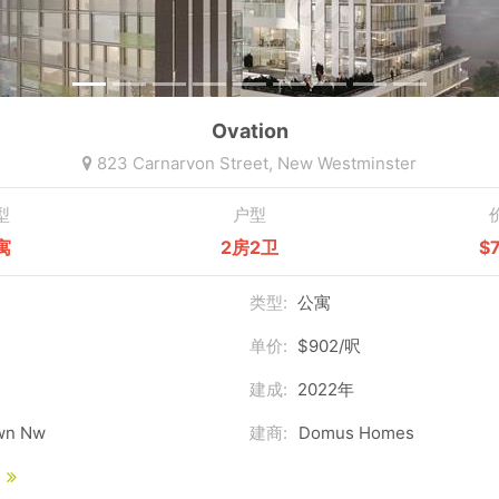
Ovation
823 Carnarvon Street,
New Westminster
型
户型
寓
2房2卫
$
类型:
公寓
单价:
$902/呎
建成:
2022年
wn Nw
建商:
Domus Homes
n