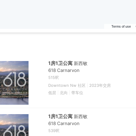
Terms of use
1房1卫公寓
新西敏
618 Carnarvon
515呎
Downtown Nw 社区
|
2023年交房
低层
|
北向
|
带车位
1房1卫公寓
新西敏
618 Carnarvon
539呎