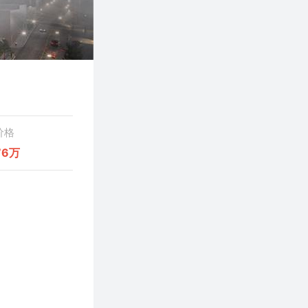
价格
76万