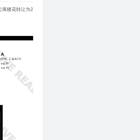
该公寓楼花转让为2