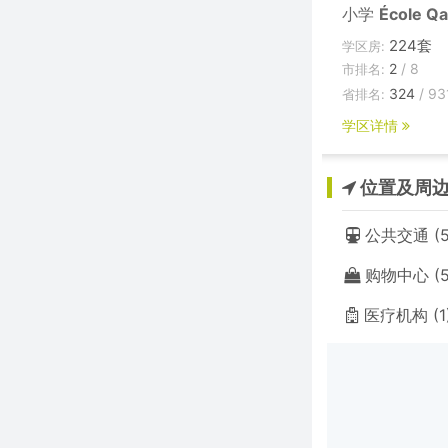
小学
École Qa
224套
学区房:
2
/ 8
市排名:
324
/ 93
省排名:
学区详情
位置及周
公共交通 (5
购物中心 (5
医疗机构 (1