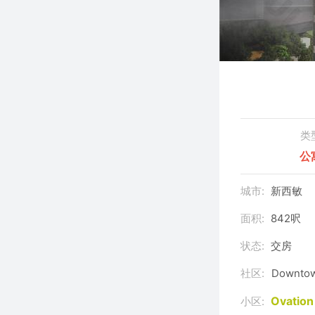
类
公
城市:
新西敏
面积:
842呎
状态:
交房
社区:
Downto
Ovatio
小区: