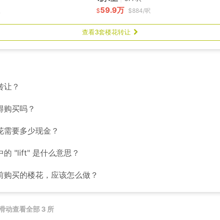
59.9万
呎
$
$884/呎
查看3套楼花转让
转让？
得购买吗？
花需要多少现金？
 "lift" 是什么意思？
前购买的楼花，应该怎么做？
滑动查看全部 3 所