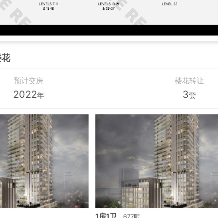
楼花
预计交房
楼花转让
2022
3
年
套
1房1卫
|
677呎