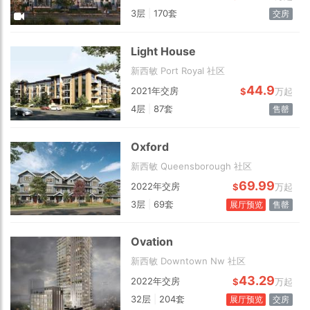
3层
|
170套
交房
Light House
新西敏 Port Royal 社区
44.9
2021年交房
$
万起
4层
|
87套
售罄
Choose view
Map view
Satellite
Oxford
Traffic conditions
新西敏 Queensborough 社区
Show traffic incidents
69.99
2022年交房
$
万起
3层
|
69套
展厅预览
售罄
Ovation
新西敏 Downtown Nw 社区
43.29
2022年交房
$
万起
32层
|
204套
展厅预览
交房