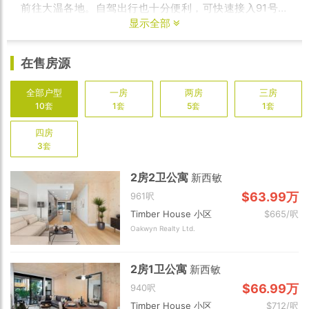
前往大温各地。自驾出行也十分便利，可快速接入91号高
速，前往YVR国际机场仅需30分钟车程；前往温哥华市中
显示全部
心仅需35分钟车程；前往Metrotown仅需17分钟。
点击阅读更多 »
难得一见！10+分钟车程即达
Metrotown，入住水岸社区森系平层、跃层、复式公寓！
在售房源
Timber House
由精品开发商Aragon打造，以所在地区曾
为伐木场的历史为灵感，结合水岸社区特色，打造极具特
色的住宅系列，且均配有大尺寸窗户，为室内引入更多采
全部户型
一房
两房
三房
光。项目提供1-4卧平层、跃层
、
复式多种类公寓户型，可
10套
1套
5套
1套
满足不同家庭需求，面积从876-1708平方英尺不等。
四房
3套
2房2卫公寓
新西敏
$63.99万
961呎
Timber House 小区
$665/呎
Oakwyn Realty Ltd.
2房1卫公寓
新西敏
$66.99万
940呎
Timber House 小区
$712/呎