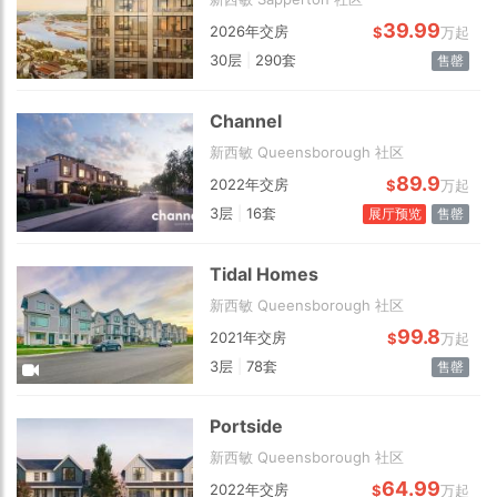
39.99
2026年交房
$
万起
30层
|
290套
售罄
Channel
新西敏 Queensborough 社区
2 km
89.9
2022年交房
$
万起
3层
|
16套
展厅预览
售罄
Tidal Homes
新西敏 Queensborough 社区
99.8
2021年交房
$
万起
3层
|
78套
售罄
Portside
新西敏 Queensborough 社区
64.99
2022年交房
$
万起