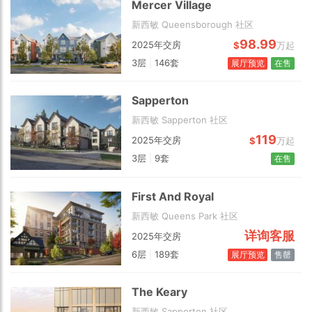
Mercer Village
新西敏 Queensborough 社区
98.99
2025年交房
$
万起
3层
|
146套
展厅预览
在售
Sapperton
新西敏 Sapperton 社区
119
2025年交房
$
万起
3层
|
9套
在售
First And Royal
新西敏 Queens Park 社区
详询客服
2025年交房
6层
|
189套
展厅预览
售罄
The Keary
新西敏 Sapperton 社区