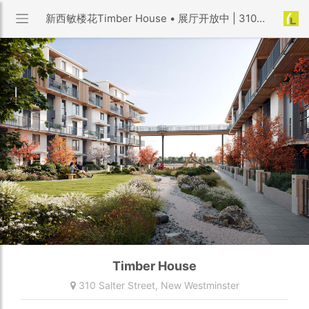
新西敏楼花Timber House • 展厅开放中 | 310 Salter Street, New Westminster
Timber House
310 Salter Street,
New Westminster