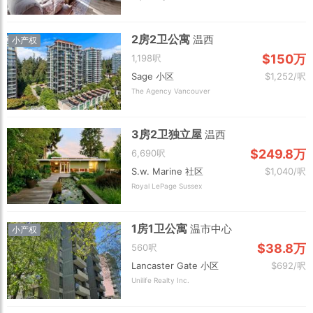
2房2卫公寓
温西
小产权
$150万
1,198呎
Sage 小区
$1,252/呎
The Agency Vancouver
3房2卫独立屋
温西
$249.8万
6,690呎
S.w. Marine 社区
$1,040/呎
Royal LePage Sussex
1房1卫公寓
温市中心
小产权
$38.8万
560呎
Lancaster Gate 小区
$692/呎
Unilife Realty Inc.