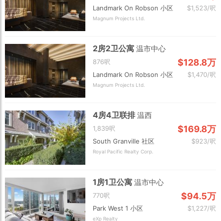
Landmark On Robson 小区
$1,523/呎
Magnum Projects Ltd.
2房2卫公寓
温市中心
$128.8万
876呎
Landmark On Robson 小区
$1,470/呎
Magnum Projects Ltd.
4房4卫联排
温西
$169.8万
1,839呎
South Granville 社区
$923/呎
Royal Pacific Realty Corp.
1房1卫公寓
温市中心
$94.5万
770呎
Park West 1 小区
$1,227/呎
eXp Realty