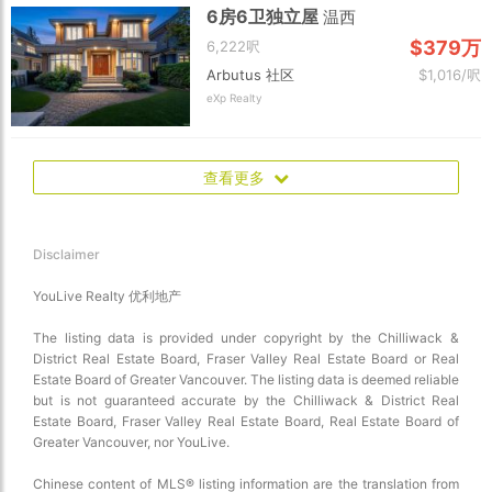
6房6卫独立屋
温西
$379万
6,222呎
Arbutus 社区
$1,016/呎
eXp Realty
查看更多
Disclaimer
YouLive Realty 优利地产
The listing data is provided under copyright by the Chilliwack &
District Real Estate Board, Fraser Valley Real Estate Board or Real
Estate Board of Greater Vancouver. The listing data is deemed reliable
but is not guaranteed accurate by the Chilliwack & District Real
Estate Board, Fraser Valley Real Estate Board, Real Estate Board of
Greater Vancouver, nor YouLive.
Chinese content of MLS® listing information are the translation from