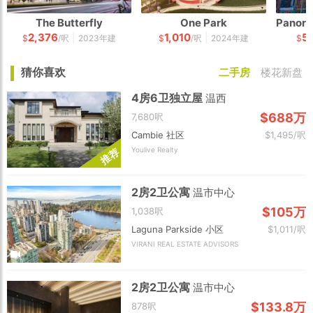
The Butterfly
One Park
2,376
1,010
5
|
|
$
/呎
2023年建
$
/呎
2024年建
$
猜你喜欢
二手房
楼花新盘
4房6卫独立屋
温西
$688万
7,680呎
Cambie 社区
$1,495/呎
Youlive Realty
荐
推
2房2卫公寓
温市中心
$105万
1,038呎
Laguna Parkside 小区
$1,011/呎
VIRANI REAL ESTATE ADVISORS
2房2卫公寓
温市中心
$133.8万
878呎