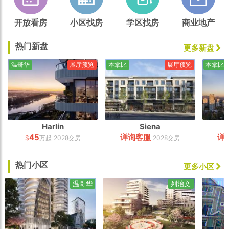
开放看房
小区找房
学区找房
商业地产
热门新盘
更多新盘
温哥华
展厅预览
本拿比
展厅预览
本拿比
Harlin
Siena
45
详询客服
详
$
万起
2028交房
2028交房
热门小区
更多小区
温哥华
列治文