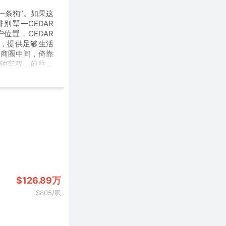
一条狗”。如果这
别墅—CEDAR
户位置，CEDAR
型，提供足够生活
ION商圈中间，倚靠
分钟车程，前往温
$126.89万
$805/呎