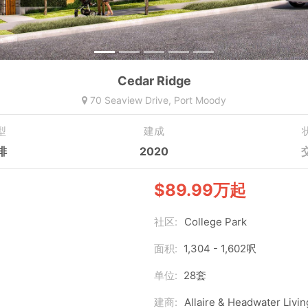
Cedar Ridge
70 Seaview Drive,
Port Moody
型
建成
排
2020
$89.99万起
社区:
College Park
面积:
1,304 - 1,602呎
单位:
28套
建商:
Allaire & Headwater Livin