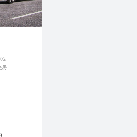
状态
交房
g