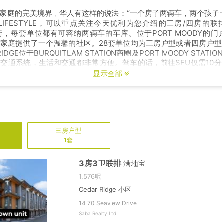
家庭的完美境界，华人有这样的说法：“一个房子两辆车，两个孩子
LIFESTYLE，可以重点关注今天优利为您介绍的三房/四房的联排
8套，每套单位都有可容纳两辆车的车库。位于PORT MOODY的门
人口家庭提供了一个温馨的社区。28套单位均为三房户型或者四房户
RIDGE位于BURQUITLAM STATION商圈及PORT MOODY STAT
交通系统，生活和交通都非常方便。驾车的话，前往SFU仅需10
钟。
显示全部
三房
户型
1套
3房3卫联排
满地宝
1,576呎
Cedar Ridge 小区
14 70 Seaview Drive
Saba Realty Ltd.