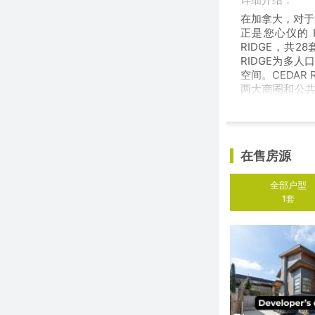
在加拿大，对于
正是您心仪的 
RIDGE，共2
RIDGE为多
空间。CEDAR 
两大商圈和公共
哥华仅需30分
在售房源
全部户型
1套