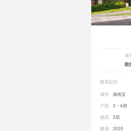
类
联
楼花起价:
城市:
满地宝
户型:
3 - 4房
楼层:
3层
建成:
2020