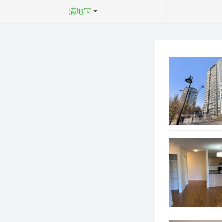
满地宝
不限
不限
温市中心
公寓
温西
联排
温东
双拼屋
本拿比
独立屋
列治文
西温
北温
素里
确定
白石及南素里