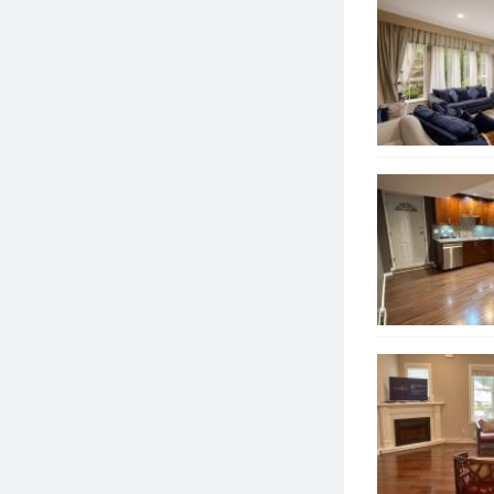
新西敏
高贵林
高贵林港
满地宝
措瓦森
三角洲
兰里
枫树岭
匹特草原
阿伯茨福
米逊