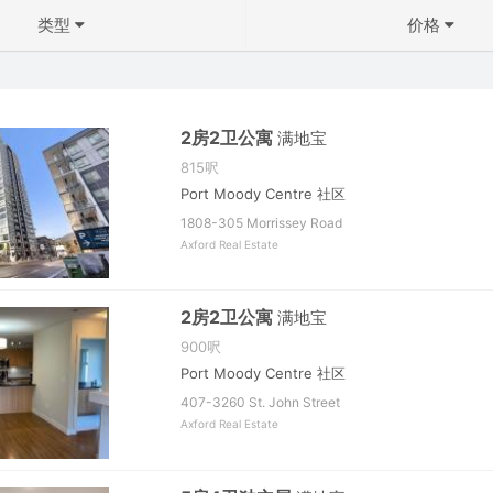
类型
价格
不限
1.5K 以下
2房2卫公寓
满地宝
815呎
1.5K - 2K
Port Moody Centre 社区
2K - 3K
1808-305 Morrissey Road
Axford Real Estate
3K - 5K
5K - 7K
2房2卫公寓
满地宝
确定
7K - 10K
900呎
Port Moody Centre 社区
10K 以上
407-3260 St. John Street
Axford Real Estate
确定