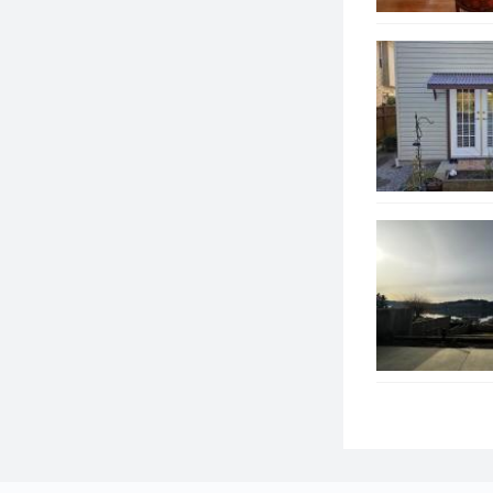
奇利瓦克
威斯勒
斯阔米什