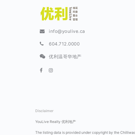
info@youlive.ca
604.712.0000
优利温哥华地产
Disclaimer
YouLive Realty 优利地产
The listing data is provided under copyright by the Chilliwa