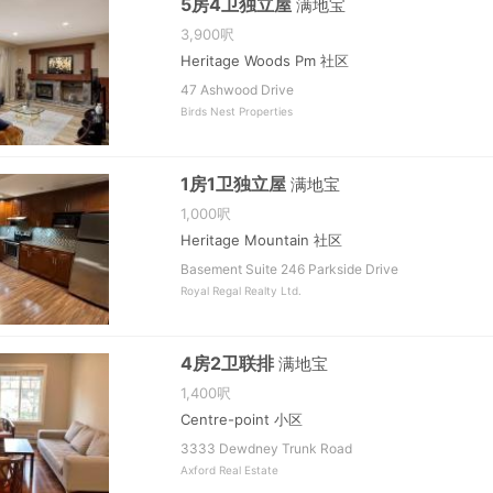
5房4卫独立屋
满地宝
3,900呎
Heritage Woods Pm 社区
47 Ashwood Drive
Birds Nest Properties
1房1卫独立屋
满地宝
1,000呎
Heritage Mountain 社区
Basement Suite 246 Parkside Drive
Royal Regal Realty Ltd.
4房2卫联排
满地宝
1,400呎
Centre-point 小区
3333 Dewdney Trunk Road
Axford Real Estate