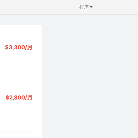
排序
↻ 默认排序
↓ 最近更新
$3,300/月
↓ 房龄从新到旧
↑ 价格从低到高
↓ 价格从高到低
↓ 面积从大到小
↑ 面积从小到大
$2,800/月
↓ 卧室从多到少
↑ 卧室从少到多
确定
↓ 最新发布