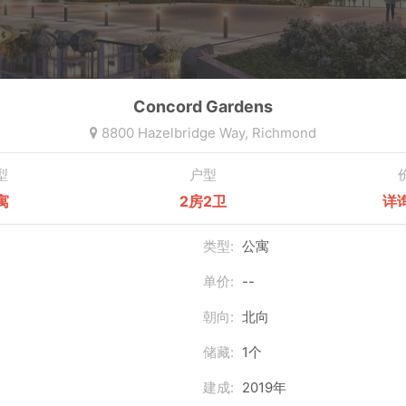
Concord Gardens
8800 Hazelbridge Way,
Richmond
型
户型
寓
2房2卫
详
类型:
公寓
单价:
--
朝向:
北向
储藏:
1个
建成:
2019年