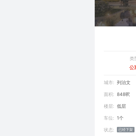
类
公
城市:
列治文
面积:
848呎
楼层:
低层
车位:
1个
状态:
已经下架