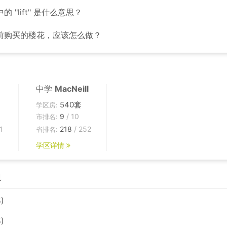
 "lift" 是什么意思？
前购买的楼花，应该怎么做？
中学
MacNeill
540套
学区房:
9
/ 10
市排名:
1
218
/ 252
省排名:
学区详情
边
)
)