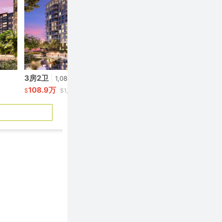
3房2卫
|
2房2卫
|
1,089呎
630
108.9万
62万
$
$1,000/呎
$
$984/呎