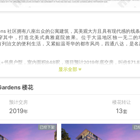
Gardens 社区拥有八座出众的公寓建筑，其美观大方且具有现代感的
穿其中，打造北美式典雅庭院效果。位于大温地区独一无二的地段，
 既享有列治文的便利生活，又紧贴温哥华的都市风尚，四通八达，是
+书房户型，室内面积848呎，项目预计2019年底交房，叫价$71.
显示全部
Gardens 楼花
预计交房
楼花转让
2019
13
年
套
已经下架
已