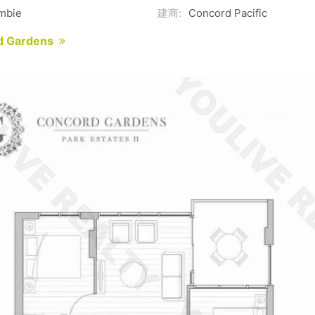
mbie
建商:
Concord Pacific
d Gardens