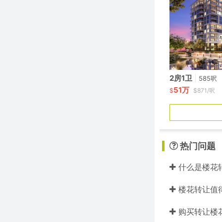
2房1卫
|
585呎
51万
$
$871/呎
热门问题
什么是楼花
楼花转让值
购买转让楼