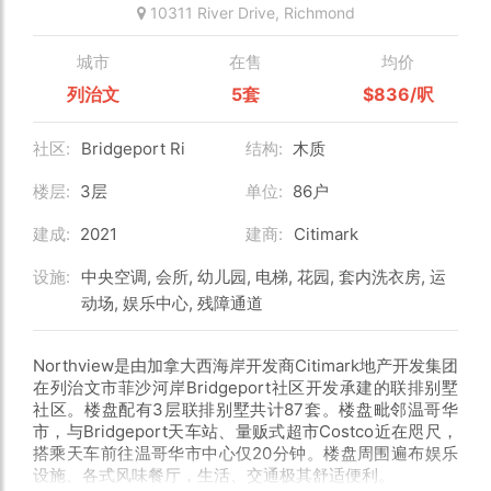
10311 River Drive,
Richmond
城市
在售
均价
列治文
5套
$836/呎
社区:
Bridgeport Ri
结构:
木质
楼层:
3层
单位:
86户
建成:
2021
建商:
Citimark
设施:
中央空调, 会所, 幼儿园, 电梯, 花园, 套内洗衣房, 运
动场, 娱乐中心, 残障通道
Northview是由加拿大西海岸开发商Citimark地产开发集团
在列治文市菲沙河岸Bridgeport社区开发承建的联排别墅
社区。楼盘配有3层联排别墅共计87套。楼盘毗邻温哥华
市，与Bridgeport天车站、量贩式超市Costco近在咫尺，
搭乘天车前往温哥华市中心仅20分钟。楼盘周围遍布娱乐
设施、各式风味餐厅，生活、交通极其舒适便利。