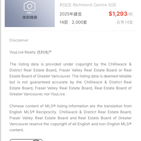
列治文 Richmond Centre 社区
$1,293
2025年建造
/呎
14层
|
2,000套
在售14套
Disclaimer
YouLive Realty 优利地产
The listing data is provided under copyright by the Chilliwack &
District Real Estate Board, Fraser Valley Real Estate Board or Real
Estate Board of Greater Vancouver. The listing data is deemed reliable
but is not guaranteed accurate by the Chilliwack & District Real
Estate Board, Fraser Valley Real Estate Board, Real Estate Board of
Greater Vancouver, nor YouLive.
Chinese content of MLS® listing information are the translation from
English MLS® Reciprocity. Chilliwack & District Real Estate Board,
Fraser Valley Real Estate Board and Real Estate Board of Greater
Vancouver reserve the copyright of all English and non-English MLS®
content.