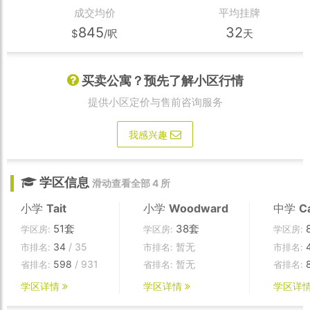
成交均价
平均挂牌
845
32
$
/呎
天
买卖公寓？预先了解小区行情
提供小区定价与售前咨询服务
我感兴趣
学区信息
滑动查看全部 4 所
小学
Tait
小学
Woodward
中学
C
51套
38套
学区房:
学区房:
学区房:
34
/ 35
暂无
市排名:
市排名:
市排名:
598
/ 931
暂无
省排名:
省排名:
省排名:
学区详情
学区详情
学区详