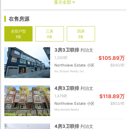
显示全部
在售房源
全部户型
三房
四房
5套
3套
2套
3房3卫联排
列治文
$105.89万
1,260呎
Northview Estate 小区
$840/呎
Nu Stream Realty Inc.
4房3卫联排
列治文
$118.89万
1,479呎
Northview Estate 小区
$803/呎
Macdonald Realty
4房3卫联排
列治文