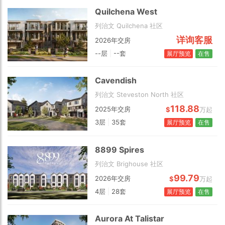
Quilchena West
列治文 Quilchena 社区
详询客服
2026年交房
--层
|
--套
展厅预览
在售
Cavendish
列治文 Steveston North 社区
2 km
118.88
2025年交房
$
万起
3层
|
35套
展厅预览
在售
8899 Spires
列治文 Brighouse 社区
99.79
2026年交房
$
万起
4层
|
28套
展厅预览
在售
Aurora At Talistar