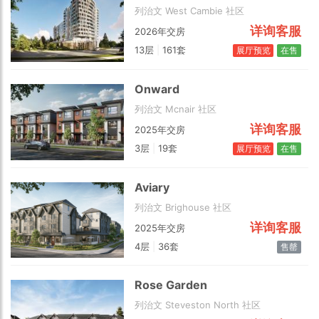
列治文 West Cambie 社区
详询客服
2026年交房
13层
|
161套
展厅预览
在售
Onward
列治文 Mcnair 社区
详询客服
2025年交房
3层
|
19套
展厅预览
在售
Choose view
Map view
Satellite
Aviary
Traffic conditions
列治文 Brighouse 社区
Show traffic incidents
详询客服
2025年交房
4层
|
36套
售罄
Rose Garden
列治文 Steveston North 社区