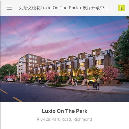
列治文楼花Luxio On The Park • 展厅开放中 | 8428 Park Road, Richmond
Luxio On The Park
8428 Park Road,
Richmond