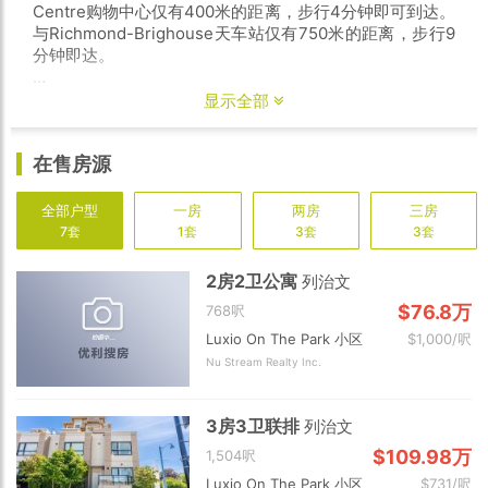
Centre购物中心仅有400米的距离，步行4分钟即可到达。
与Richmond-Brighouse天车站仅有750米的距离，步行9
分钟即达。
项目所在学区对应的小学为Cook Elementary，相距仅500
显示全部
米；对应的中学为MacNeill Secondary，仅需4分钟车程
即达。与此同时，列治文的丰富教育资源素来被家长所称
在售房源
道，提供众多课后课程。
Luxio项目建筑以现代简约的西海岸风格打造，共提供41套
全部户型
一房
两房
三房
1-3卧室公寓单位和8套联排别墅，室内面积从607-1488平
7套
1套
3套
3套
方英尺不等。每套单位均享有宽阔的户外阳台或露台。提
供Pearl和Gem两种色调选项，起居空间通铺欧式复合地
2房2卫公寓
列治文
板。Luxio提供多个室内升级选项，包括厨房家电美诺
$76.8万
768呎
Miele套组、客厅电动窗帘、卧室通铺地板、Level-2电动
汽车接口安装等。
Luxio On The Park 小区
$1,000/呎
Nu Stream Realty Inc.
点击阅读更多 »
起价低至$50+万，4分钟步行即达
Richmond Centre，入住安静内街精品住宅
3房3卫联排
列治文
$109.98万
1,504呎
Luxio On The Park 小区
$731/呎