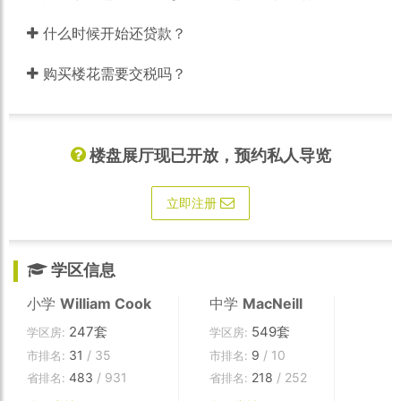
什么时候开始还贷款？
购买楼花需要交税吗？
楼盘展厅现已开放，预约私人导览
立即注册
学区信息
小学
William Cook
中学
MacNeill
247套
549套
学区房:
学区房:
31
/ 35
9
/ 10
市排名:
市排名:
483
/ 931
218
/ 252
省排名:
省排名: