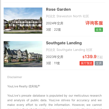
Map view
Satellite
Rose Garden
Traffic conditions
列治文 Steveston North 社区
Show traffic incidents
详询客服
2024年交房
3层
|
22套
在售
Southgate Landing
列治文 Southgate Landing 社区
139.9
2023年交房
$
万起
3层
|
11套
展厅预览
交房
Disclaimer
YouLive Realty 优利地产
YouLive's presale database is populated by our meticulous research
and analysis of public data. YouLive strives for accuracy and we
make every effort to verify the information. However, we cannot