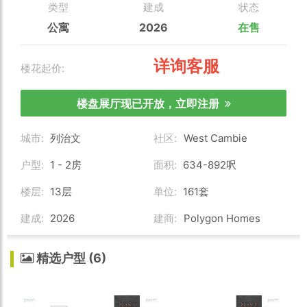
类型
建成
状态
公寓
2026
在售
详询客服
楼花起价:
楼盘展厅现已开放，立即注册
城市:
列治文
社区:
West Cambie
户型:
1 - 2房
面积:
634-892呎
楼层:
13层
单位:
161套
建成:
2026
建商:
Polygon Homes
精选户型 (6)