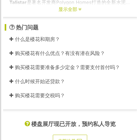
Talistar
是著名开发商Polygon Homes打造的全新水泥公
寓项目，建筑外观由屡获殊荣的IBI Group事务所操刀，外
显示全部
形宏伟挺拔。
Talistar
由六座住宅楼组成，首座大楼Aurora
为13层高，将提供161套1-2卧室公寓，室内面积从634-
热门问题
892平方英尺不等，位于小区中心位置，不临大街。该楼为
列治文首座采用TELUS智能家居系统打造的住宅。采用了
什么是楼花和期房？
数字门锁、室内控制面板和智能包裹储存柜等功能，为住
户带来便利、舒适和安全的居住体验。
购买楼花有什么优点？有没有潜在风险？
点击阅读更多 »
步行即达丰泰、大统华、Costco、沃尔
玛，入住Polygon打造全新社区首期水泥公寓
购买楼花需要准备多少定金？需要支付首付吗？
什么时候开始还贷款？
购买楼花需要交税吗？
楼盘展厅现已开放，预约私人导览