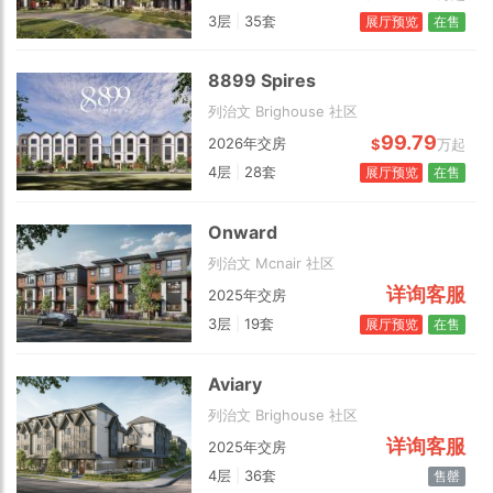
3层
|
35套
展厅预览
在售
8899 Spires
列治文 Brighouse 社区
99.79
2026年交房
$
万起
4层
|
28套
展厅预览
在售
Onward
列治文 Mcnair 社区
详询客服
2025年交房
3层
|
19套
展厅预览
在售
Aviary
列治文 Brighouse 社区
详询客服
2025年交房
4层
|
36套
售罄
Choose view