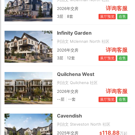
详询客服
2026年交房
3层
|
8套
展厅预览
在售
Infinity Garden
列治文 Mclennan North 社区
详询客服
2026年交房
3层
|
12套
展厅预览
在售
Quilchena West
列治文 Quilchena 社区
详询客服
2026年交房
--层
|
--套
展厅预览
在售
Cavendish
列治文 Steveston North 社区
2 km
118.88
2025年交房
$
万起