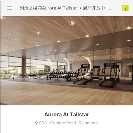
列治文楼花Aurora At Talistar • 展厅开放中 | 8831 Cambie Road, Richmond
Aurora At Talistar
8831 Cambie Road,
Richmond