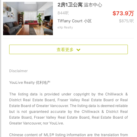
2房1卫公寓
温市中心
$73.9万
844呎
Tiffany Court 小区
$875/呎
eXp Realty
查看更多
Disclaimer
YouLive Realty 优利地产
The listing data is provided under copyright by the Chilliwack &
District Real Estate Board, Fraser Valley Real Estate Board or Real
Estate Board of Greater Vancouver. The listing data is deemed reliable
but is not guaranteed accurate by the Chilliwack & District Real
Estate Board, Fraser Valley Real Estate Board, Real Estate Board of
Greater Vancouver, nor YouLive.
Chinese content of MLS® listing information are the translation from