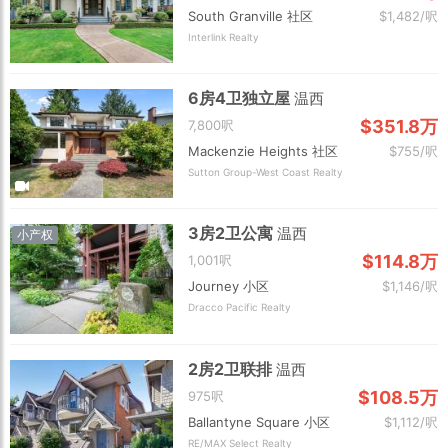
South Granville 社区
$1,482/呎
Interlink Realty
6房4卫独立屋
温西
$351.8万
7,800呎
Mackenzie Heights 社区
$755/呎
Sutton Group-West Coast Realty
3房2卫公寓
温西
小产权
$114.8万
1,001呎
Journey 小区
$1,146/呎
Dracco Pacific Realty
2房2卫联排
温西
$108.5万
975呎
Ballantyne Square 小区
$1,112/呎
RE/MAX Select Realty