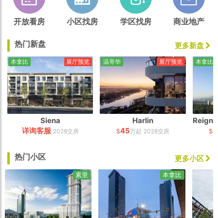
开放看房
小区找房
学区找房
商业地产
热门新盘
更多新盘
本拿比
展厅预览
温哥华
展厅预览
本拿比
Siena
Harlin
详询客服
45
4
2028交房
$
万起
2028交房
$
热门小区
更多小区
素里
本拿比