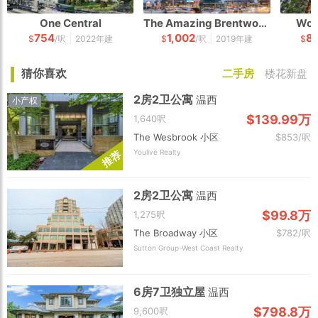
One Central
The Amazing Brentwood
Woo
754
1,002
8
|
|
$
/呎
2022年建
$
/呎
2019年建
$
猜你喜欢
二手房
楼花新盘
2房2卫公寓
温西
小产权
$139.99万
1,640呎
The Wesbrook 小区
$853/呎
Youlive Realty
荐
推
2房2卫公寓
温西
$99.8万
1,275呎
The Broadway 小区
$782/呎
Sutton Group-West Coast Realty
6房7卫独立屋
温西
$798.8万
9,600呎