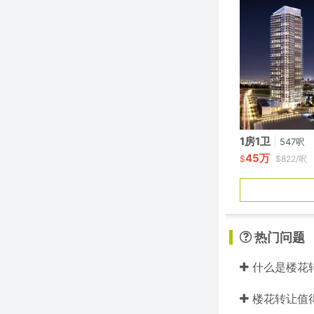
1房1卫
|
547呎
45万
$
$822/呎
热门问题
什么是楼花
楼花转让值