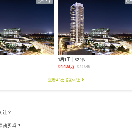
已经下架
已
1房1卫
|
529呎
44.9万
$
$848/呎
查看46套楼花转让
转让？
得购买吗？