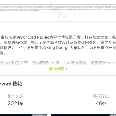
evard由知名建商Concord Pacific协平世博集团开发，打造加拿大
。奢华时尚公寓，融合了现代高科技设计及豪华休闲会所。室内配
储物设计。位于素里市中心King George天车站旁，为素里重点开
置。
北向1房1卫户型，室内面积535呎，130呎大露台。项目预计202
显示全部
levard 楼花
预计交房
楼花转让
2021
46
年
套