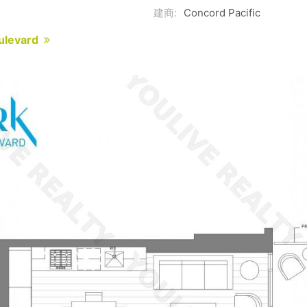
建商:
Concord Pacific
oulevard