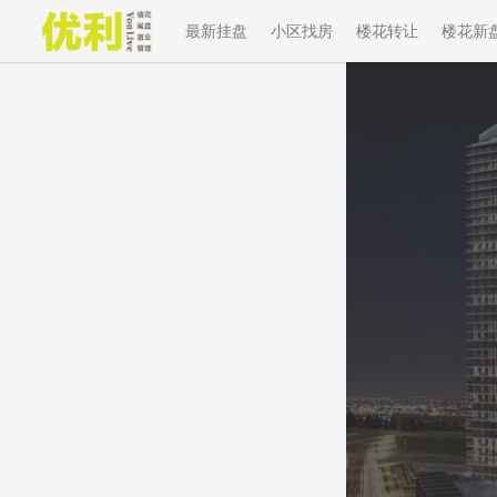
最新挂盘
小区找房
楼花转让
楼花新