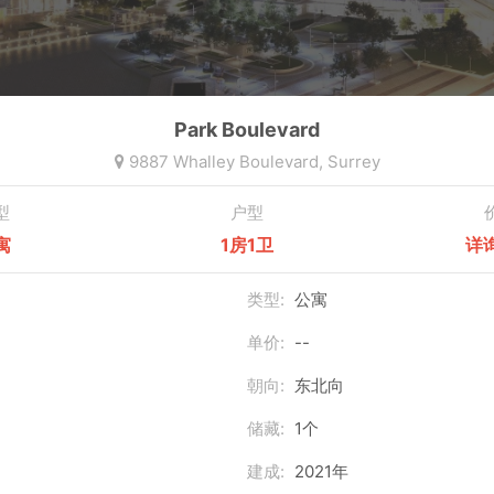
Park Boulevard
9887 Whalley Boulevard,
Surrey
型
户型
寓
1房1卫
详
类型:
公寓
单价:
--
朝向:
东北向
储藏:
1个
建成:
2021年