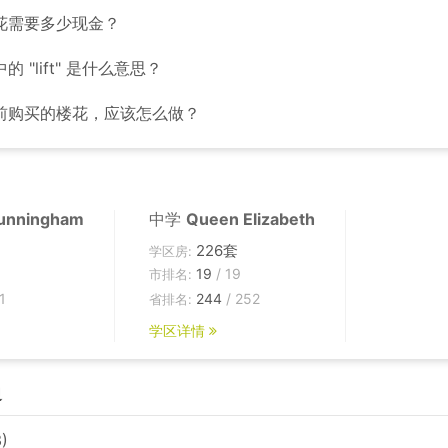
花需要多少现金？
 "lift" 是什么意思？
前购买的楼花，应该怎么做？
unningham
中学
Queen Elizabeth
226套
学区房:
19
/ 19
市排名:
1
244
/ 252
省排名:
学区详情
边
)