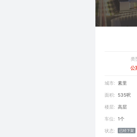
类
公
城市:
素里
面积:
535呎
楼层:
高层
车位:
1个
状态:
已经下架