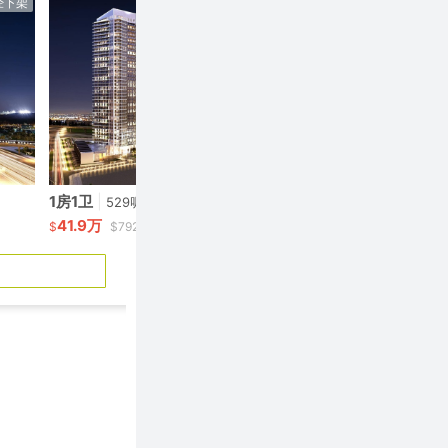
经下架
已经下架
1房1卫
|
1房1卫
|
529呎
541呎
41.9万
49.9万
$
$792/呎
$
$922