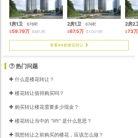
1房1卫
|
2房1卫
|
2房2
678呎
674呎
59.79万
67.5万
73
$
$881/呎
$
$1,001/呎
$
查看44套楼花转让
热门问题
什么是楼花转让？
楼花转让值得购买吗？
购买转让楼花需要多少现金？
楼花转让当中的 "lift" 是什么意思？
我想转让之前购买的楼花，应该怎么做？