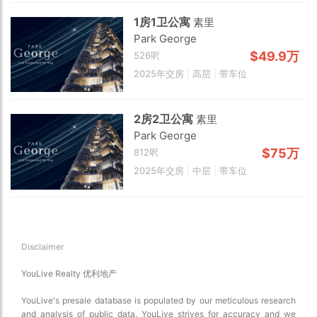
Satellite
1房1卫公寓
素里
Traffic conditions
Park George
Show traffic incidents
$49.9万
526呎
2025年交房
|
高层
|
带车位
2房2卫公寓
素里
Park George
$75万
812呎
2025年交房
|
中层
|
带车位
Disclaimer
YouLive Realty 优利地产
YouLive's presale database is populated by our meticulous research
and analysis of public data. YouLive strives for accuracy and we