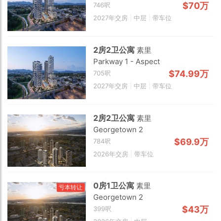
$70万
746呎
2027年交房
|
中层
|
带车位
2房2卫公寓
素里
Parkway 1 - Aspect
$74.99万
705呎
2027年交房
|
中层
|
带车位
2房2卫公寓
素里
Georgetown 2
$69.9万
784呎
2026年交房
|
带车位
0房1卫公寓
素里
亏本转让
Georgetown 2
2 km
$43万
399呎