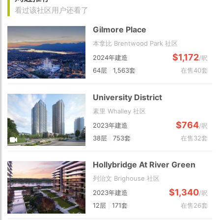
看过该社区用户还看了
Gilmore Place
本拿比 Brentwood Park 社区
$1,172
2024年建造
/呎
64层
|
1,563套
在售40套
University District
素里 Whalley 社区
$764
2023年建造
/呎
38层
|
753套
在售32套
Hollybridge At River Green
列治文 Brighouse 社区
$1,340
2023年建造
/呎
12层
|
171套
在售26套