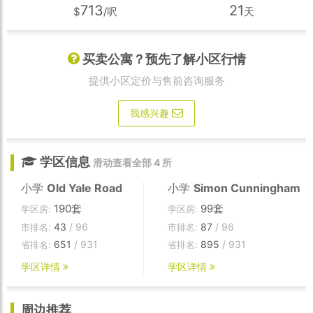
713
21
$
/呎
天
买卖公寓？预先了解小区行情
提供小区定价与售前咨询服务
我感兴趣
学区信息
滑动查看全部 4 所
小学
Old Yale Road
小学
Simon Cunningham
190套
99套
学区房:
学区房:
43
/ 96
87
/ 96
市排名:
市排名:
651
/ 931
895
/ 931
省排名:
省排名:
学区详情
学区详情
周边推荐