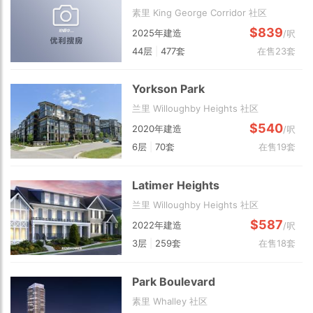
素里 King George Corridor 社区
$839
2025年建造
/呎
44层
|
477套
在售23套
Yorkson Park
兰里 Willoughby Heights 社区
$540
2020年建造
/呎
6层
|
70套
在售19套
Latimer Heights
兰里 Willoughby Heights 社区
$587
2022年建造
/呎
3层
|
259套
在售18套
Park Boulevard
素里 Whalley 社区