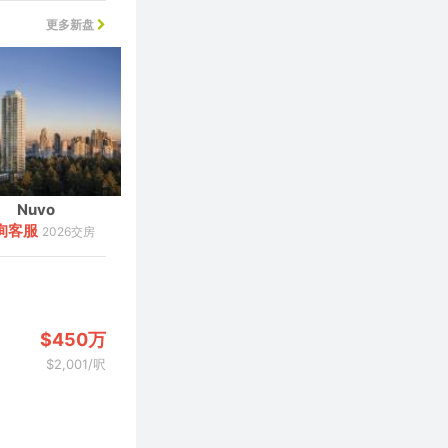
更多新盘
本拿比
展厅预览
温哥华
Nuvo
Siena
询客服
详询客服
2026交房
2028交房
$450万
$2,001/呎