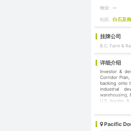
物业:
--
白石及南素里
社区:
挂牌公司
B.C. Farm & Ra
详细介绍
Investor & de
Corridor Plan,
backing onto 
industrial d
warehousing, &
U.S. border, &
bath home, ~1,
to live/work o
development. R
Pacific D