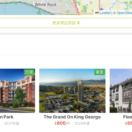
Leaflet
|
©
OpenStr
更多周边房源
兰里
素里
n Park
The Grand On King George
Fle
800
6
|
|
呎
2021年建
$
/呎
2025年建
$