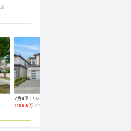
屋
7房6卫
|
9房9卫
|
3,618呎
13,9
189.9万
269.99万
$
2020年建
$
2