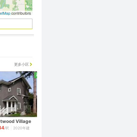
eetMap
contributors
更多小区
素里
素里
etwood Village
Evolve
84
723
|
|
/呎
2020年建
$
/呎
2018年建