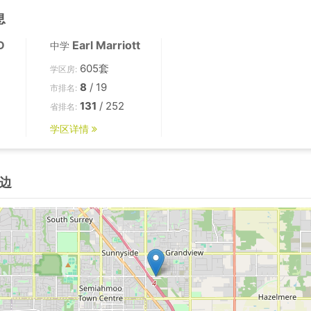
息
D
Earl Marriott
中学
605套
学区房:
8
/ 19
市排名:
131
/ 252
省排名:
学区详情
边