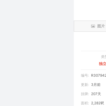
图片
类
独
编号:
R30794
更新:
3月前
挂牌:
207天
面积:
2,282呎