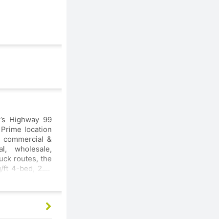
y’s Highway 99
 Prime location
e commercial &
l, wholesale,
uck routes, the
/ft 4-bed, 2.5-
 infrastructure
rial/commercial