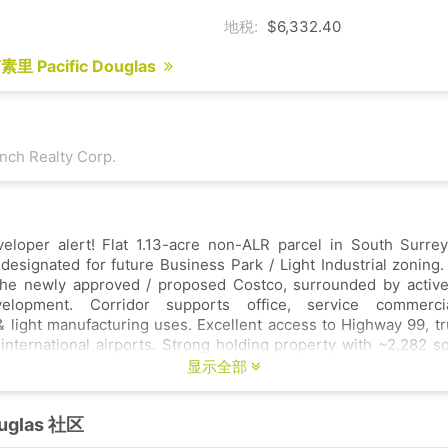
地税:
$6,332.40
 Pacific Douglas
nch Realty Corp.
veloper alert! Flat 1.13-acre non-ALR parcel in South Surre
 designated for future Business Park / Light Industrial zoning.
the newly approved / proposed Costco, surrounded by activ
evelopment. Corridor supports office, service commercia
 light manufacturing uses. Excellent access to Highway 99, tr
 international airports. Strong holding property with ~2,282 sq
893 sq/ft heated 3-bay shop & 686 sq/ft heated Quonset. Great
显示全部
r as rental income. Build-to-suit, single or multi-tenant indust
are opportunity in a high-growth employment corridor.
ouglas 社区