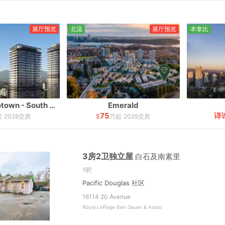
展厅预览
北温
展厅预览
本拿比
Reign At Metrotown - South Tower
Emerald
75
详
起
2028交房
$
万起
2025交房
3房2卫独立屋
白石及南素里
1呎
Pacific Douglas 社区
16114 20 Avenue
Royal LePage Ben Gauer & Assoc