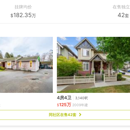
挂牌均价
在售独立
182.35
42
$
万
套
4房4卫
|
3,140呎
125万
建
$
2009年建
同社区在售42套