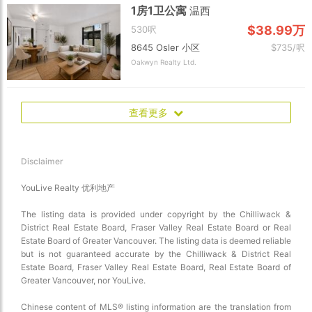
1房1卫公寓
温西
$38.99万
530呎
8645 Osler 小区
$735/呎
Oakwyn Realty Ltd.
查看更多
Disclaimer
YouLive Realty 优利地产
The listing data is provided under copyright by the Chilliwack &
District Real Estate Board, Fraser Valley Real Estate Board or Real
Estate Board of Greater Vancouver. The listing data is deemed reliable
but is not guaranteed accurate by the Chilliwack & District Real
Estate Board, Fraser Valley Real Estate Board, Real Estate Board of
Greater Vancouver, nor YouLive.
Chinese content of MLS® listing information are the translation from