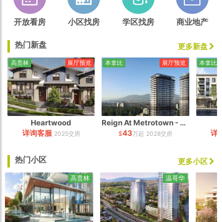
开放看房
小区找房
学区找房
商业地产
热门新盘
更多新盘
高贵林
展厅预览
本拿比
展厅预览
本拿比
Heartwood
Reign At Metrotown - South Tower
详询客服
43
详
2025交房
$
万起
2028交房
热门小区
更多小区
高贵林
温哥华