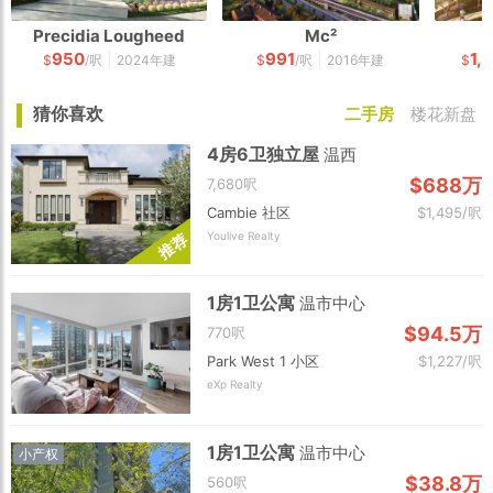
Precidia Lougheed
Mc²
950
991
1,
|
|
$
/呎
2024年建
$
/呎
2016年建
$
猜你喜欢
二手房
楼花新盘
4房6卫独立屋
温西
$688万
7,680呎
Cambie 社区
$1,495/呎
Youlive Realty
荐
推
1房1卫公寓
温市中心
$94.5万
770呎
Park West 1 小区
$1,227/呎
eXp Realty
1房1卫公寓
温市中心
小产权
$38.8万
560呎