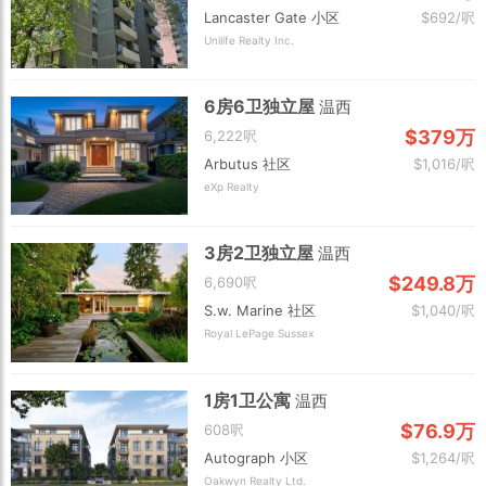
Lancaster Gate 小区
$692/呎
Unilife Realty Inc.
6房6卫独立屋
温西
$379万
6,222呎
Arbutus 社区
$1,016/呎
eXp Realty
3房2卫独立屋
温西
$249.8万
6,690呎
S.w. Marine 社区
$1,040/呎
Royal LePage Sussex
1房1卫公寓
温西
$76.9万
608呎
Autograph 小区
$1,264/呎
Oakwyn Realty Ltd.