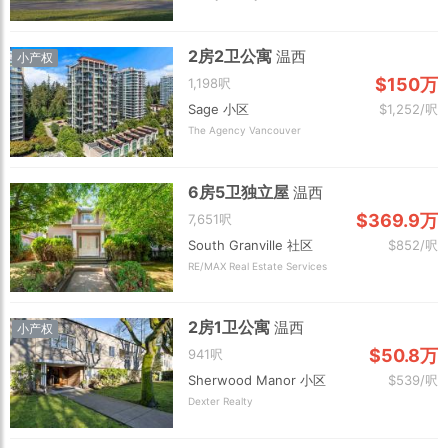
2房2卫公寓
温西
小产权
$150万
1,198呎
Sage 小区
$1,252/呎
The Agency Vancouver
6房5卫独立屋
温西
$369.9万
7,651呎
South Granville 社区
$852/呎
RE/MAX Real Estate Services
2房1卫公寓
温西
小产权
$50.8万
941呎
Sherwood Manor 小区
$539/呎
Dexter Realty