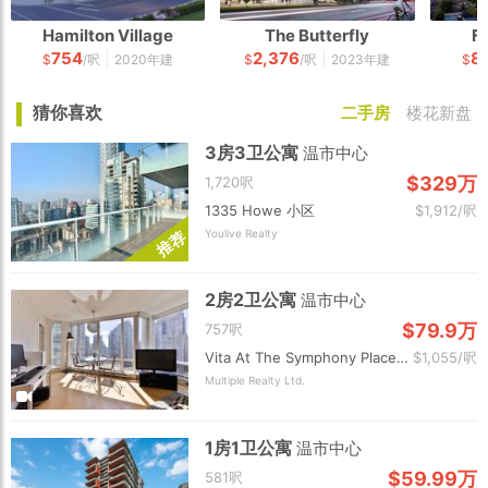
Hamilton Village
The Butterfly
F
754
2,376
8
|
|
$
/呎
2020年建
$
/呎
2023年建
$
猜你喜欢
二手房
楼花新盘
3房3卫公寓
温市中心
$329万
1,720呎
1335 Howe 小区
$1,912/呎
Youlive Realty
荐
推
2房2卫公寓
温市中心
$79.9万
757呎
Vita At The Symphony Place 小区
$1,055/呎
Multiple Realty Ltd.
1房1卫公寓
温市中心
$59.99万
581呎