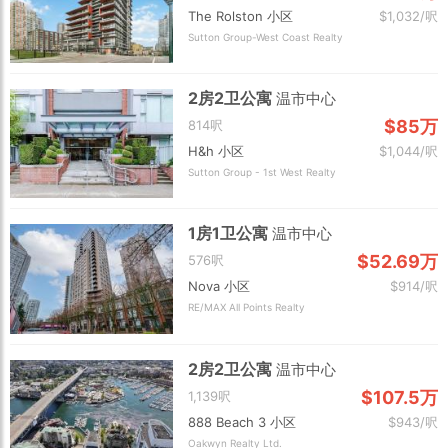
The Rolston 小区
$1,032/呎
Sutton Group-West Coast Realty
2房2卫公寓
温市中心
$85万
814呎
H&h 小区
$1,044/呎
Sutton Group - 1st West Realty
1房1卫公寓
温市中心
$52.69万
576呎
Nova 小区
$914/呎
RE/MAX All Points Realty
2房2卫公寓
温市中心
$107.5万
1,139呎
888 Beach 3 小区
$943/呎
Oakwyn Realty Ltd.