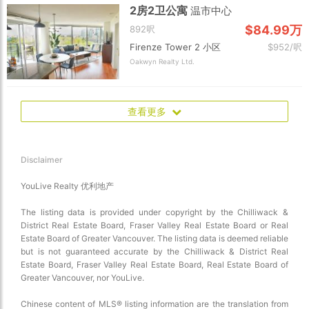
2房2卫公寓
温市中心
$84.99万
892呎
Firenze Tower 2 小区
$952/呎
Oakwyn Realty Ltd.
查看更多
Disclaimer
YouLive Realty 优利地产
The listing data is provided under copyright by the Chilliwack &
District Real Estate Board, Fraser Valley Real Estate Board or Real
Estate Board of Greater Vancouver. The listing data is deemed reliable
but is not guaranteed accurate by the Chilliwack & District Real
Estate Board, Fraser Valley Real Estate Board, Real Estate Board of
Greater Vancouver, nor YouLive.
Chinese content of MLS® listing information are the translation from