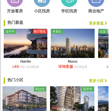
开放看房
小区找房
学区找房
商业地产
热门新盘
更多新盘
温哥华
展厅预览
本拿比
北温
Harlin
Nuvo
45
详询客服
7
$
万起
2028交房
2026交房
$
热门小区
更多小区
列治文
温哥华