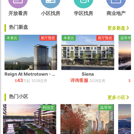
开放看房
小区找房
学区找房
商业地产
热门新盘
更多新盘
本拿比
展厅预览
本拿比
展厅预览
温哥华
Reign At Metrotown - South Tower
Siena
43
详询客服
4
$
万起
2028交房
2028交房
$
热门小区
更多小区
列治文
温哥华