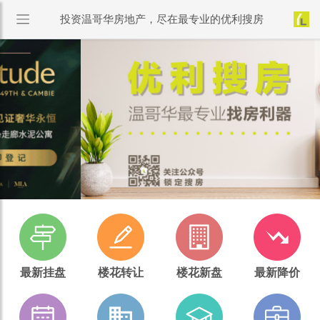
投资温哥华房地产，尽在最专业的优利搜房
最新挂盘
楼花转让
楼花新盘
最新降价