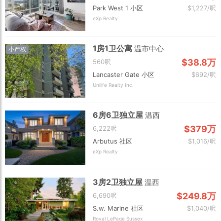
Park West 1 小区
$1,227/呎
eXp Realty
1房1卫公寓
温市中心
小产权
$38.8万
560呎
Lancaster Gate 小区
$692/呎
Unilife Realty Inc.
6房6卫独立屋
温西
$379万
6,222呎
Arbutus 社区
$1,016/呎
eXp Realty
3房2卫独立屋
温西
$249.8万
6,690呎
S.w. Marine 社区
$1,040/呎
Royal LePage Sussex