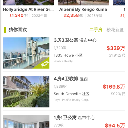
Hollybridge At River Green
Alberni By Kengo Kuma
G
1,340
2,358
1,
|
|
$
/呎
2023年建
$
/呎
2023年建
$
猜你喜欢
二手房
楼花新盘
3房3卫公寓
温市中心
$329万
1,720呎
1335 Howe 小区
$1,912/呎
Youlive Realty
荐
推
4房4卫联排
温西
$169.8万
1,839呎
South Granville 社区
$923/呎
Royal Pacific Realty Corp.
1房1卫公寓
温市中心
$94.5万
770呎