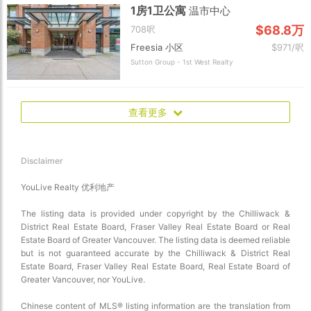
1房1卫公寓
温市中心
$68.8万
708呎
Freesia 小区
$971/呎
Sutton Group - 1st West Realty
查看更多
Disclaimer
YouLive Realty 优利地产
The listing data is provided under copyright by the Chilliwack &
District Real Estate Board, Fraser Valley Real Estate Board or Real
Estate Board of Greater Vancouver. The listing data is deemed reliable
but is not guaranteed accurate by the Chilliwack & District Real
Estate Board, Fraser Valley Real Estate Board, Real Estate Board of
Greater Vancouver, nor YouLive.
Chinese content of MLS® listing information are the translation from