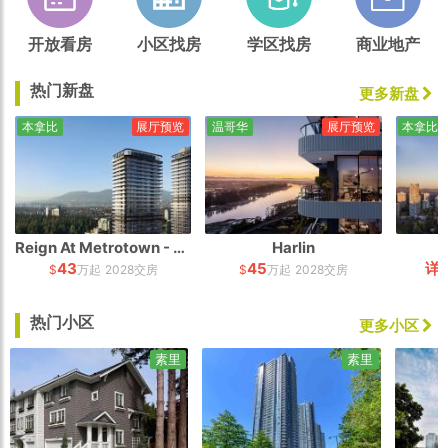
开放看房
小区找房
学区找房
商业地产
热门新盘
更多新盘
本拿比
展厅预览
温哥华
展厅预览
本拿比
Reign At Metrotown - South Tower
Harlin
43
45
详
$
万起
2028交房
$
万起
2028交房
热门小区
更多小区
素里
素里