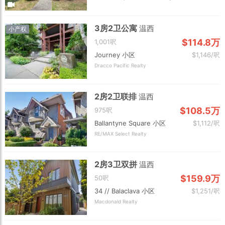
3房2卫公寓
温西
小产权
$114.8万
1,001呎
Journey 小区
$1,146/呎
Dracco Pacific Realty
2房2卫联排
温西
$108.5万
975呎
Ballantyne Square 小区
$1,112/呎
RE/MAX Select Realty
2房3卫双拼
温西
$159.9万
50呎
34 // Balaclava 小区
$1,251/呎
Macdonald Realty