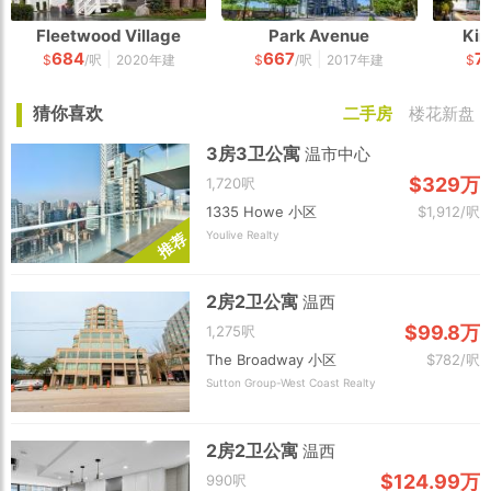
Fleetwood Village
Park Avenue
Kin
684
667
7
|
|
$
/呎
2020年建
$
/呎
2017年建
$
猜你喜欢
二手房
楼花新盘
3房3卫公寓
温市中心
$329万
1,720呎
1335 Howe 小区
$1,912/呎
Youlive Realty
荐
推
2房2卫公寓
温西
$99.8万
1,275呎
The Broadway 小区
$782/呎
Sutton Group-West Coast Realty
2房2卫公寓
温西
$124.99万
990呎