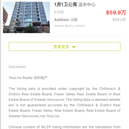
1房1卫公寓
温市中心
$59.9万
610呎
Addition 小区
$981/呎
Selmak Realty Limited
查看更多
Disclaimer
YouLive Realty 优利地产
The listing data is provided under copyright by the Chilliwack &
District Real Estate Board, Fraser Valley Real Estate Board or Real
Estate Board of Greater Vancouver. The listing data is deemed reliable
but is not guaranteed accurate by the Chilliwack & District Real
Estate Board, Fraser Valley Real Estate Board, Real Estate Board of
Greater Vancouver, nor YouLive.
Chinese content of MLS® listing information are the translation from