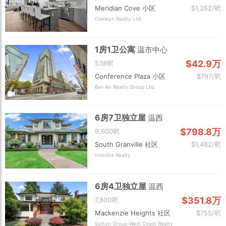
Meridian Cove 小区
$1,262/呎
Oakwyn Realty Ltd.
1房1卫公寓
温市中心
$42.9万
538呎
Conference Plaza 小区
$797/呎
Bel-Air Realty Group Ltd.
6房7卫独立屋
温西
$798.8万
9,600呎
South Granville 社区
$1,482/呎
Interlink Realty
6房4卫独立屋
温西
$351.8万
7,800呎
Mackenzie Heights 社区
$755/呎
Sutton Group-West Coast Realty