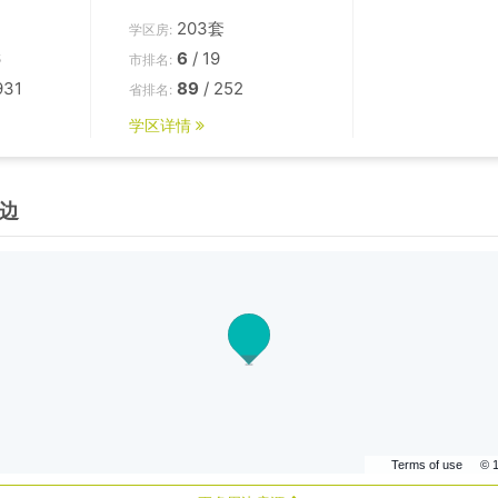
203套
学区房:
6
6
/ 19
市排名:
931
89
/ 252
省排名:
学区详情
边
Terms of use
© 