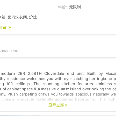
年龄:
无限制
冰箱, 套内洗衣间, 炉灶
orne
Canada Inc.
modern 2BR 2.5BTH Cloverdale end unit. Built by Mosaic 
idence welcomes you with eye-catching herringbone patterned floors
ng 10ft ceilings. The stunning kitchen features stainless s
lush carpeting draws you towards spacious naturally well-lit bedrooms
closets alongside tastefully appointed bathrooms. This high
wnhome boasts a double side-by-side garage with add’l p
显示全部
ps restaurants & grocery stores at Brickyard
ntown Cloverdale with an easy commute to neighbouring citie