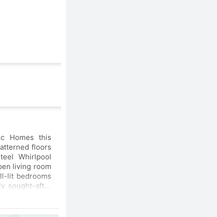
Homes this
teel Whirlpool
ly sought-after
arking on the
s via Hwy 10 &