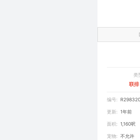
类
联排
编号:
R298320
更新:
1年前
面积:
1,160呎
宠物:
不允许