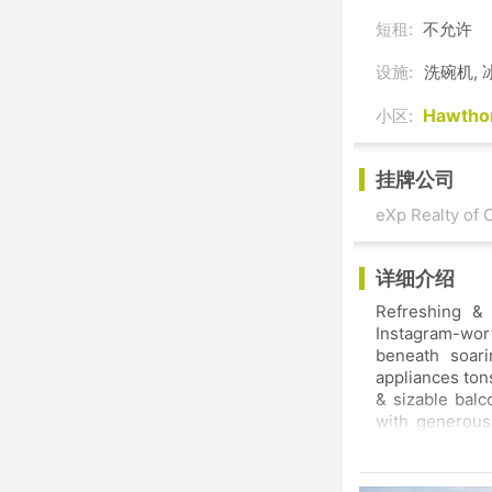
短租:
不允许
设施:
洗碗机, 
Hawth
小区:
挂牌公司
eXp Realty of 
详细介绍
Refreshing & 
Instagram-worthy res
beneath soari
appliances tons of cabinet space & a massive quartz island overlooking the open living room
& sizable balcony. P
with generous 
Hawthorne to
driveway. Perfectly located you’ll be steps to sho
Station & Dow