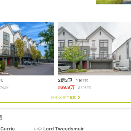
2房3卫
|
1呎
1,167呎
69.9万
74/呎
$
$598/呎
同小区在售6套
息
 Currie
Lord Tweedsmuir
中学