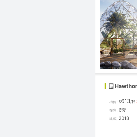
15.
Hawtho
613
均价:
$
/呎
6套
在售:
2018
建成: