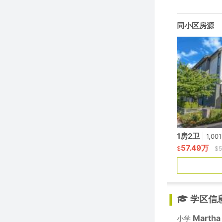
同小区房源
1房2卫
|
1,00
57.49万
$
$5
学区信
Martha
小学