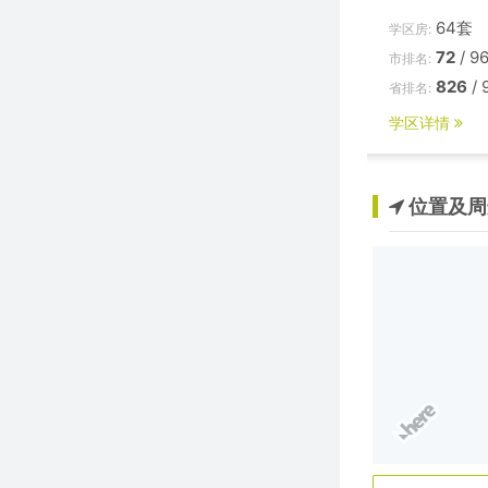
64套
学区房:
72
/ 9
市排名:
826
/ 
省排名:
学区详情
位置及周