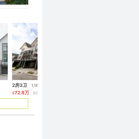
2房3卫
|
1房2卫
|
1,160呎
989呎
72.8万
59.99万
$
$627/呎
$
$606/