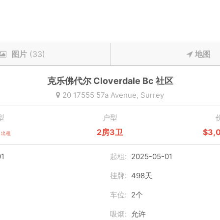
图片
(33)
地图
克乐佛代尔
Cloverdale Bc
社区
20 17555 57a Avenue,
Surrey
型
户型
2房3卫
$3,
出租
1
起租:
2025-05-01
挂牌:
498天
车位:
2个
吸烟:
允许